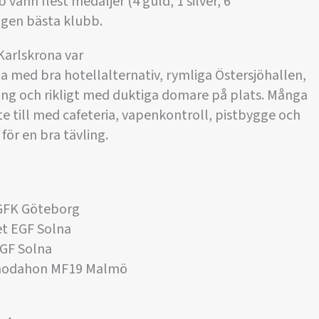
vann flest medaljer (4 guld, 1 silver, 6
igen bästa klubb.
Karlskrona var
 med bra hotellalternativ, rymliga Östersjöhallen,
ing och rikligt med duktiga domare på plats. Många
e till med cafeteria, vapenkontroll, pistbygge och
för en bra tävling.
GFK Göteborg
t EGF Solna
GF Solna
shodahon MF19 Malmö