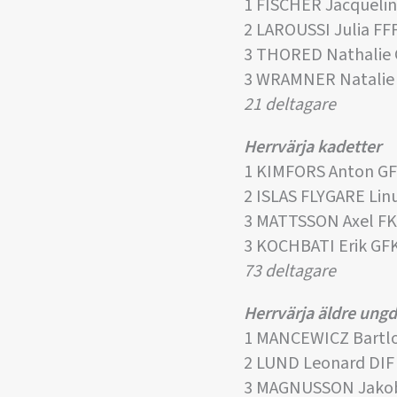
1 FISCHER Jacqueli
2 LAROUSSI Julia FF
3 THORED Nathalie 
3 WRAMNER Natalie 
21 deltagare
Herrvärja kadetter
1 KIMFORS Anton G
2 ISLAS FLYGARE Lin
3 MATTSSON Axel FK
3 KOCHBATI Erik GF
73 deltagare
Herrvärja äldre un
1 MANCEWICZ Bartlo
2 LUND Leonard DIF
3 MAGNUSSON Jakob