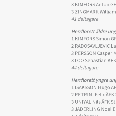
3 KIMFORS Anton G
3 ZINGMARK William
41 deltagare
Herrflorett äldre u
1 KIMFORS Simon G
2 RADOSAVLJEVIC La
3 PERSSON Casper 
3 LOO Sebastian KF
44 deltagare
Herrflorett yngre u
1 ISAKSSON Hugo Ä
2 PETRINI Felix ÄFK
3 UNIYAL Nils ÄFK 
3 JÄDERLING Noel E