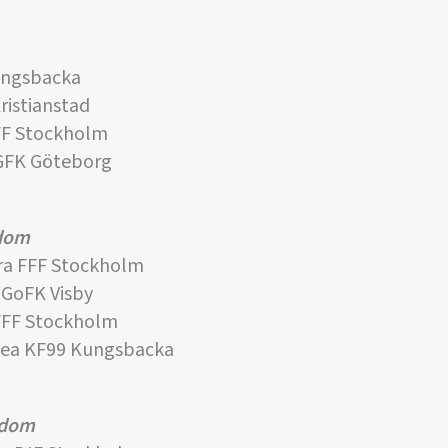
ungsbacka
istianstad
FF Stockholm
GFK Göteborg
gdom
a FFF Stockholm
GoFK Visby
FFF Stockholm
ea KF99 Kungsbacka
gdom