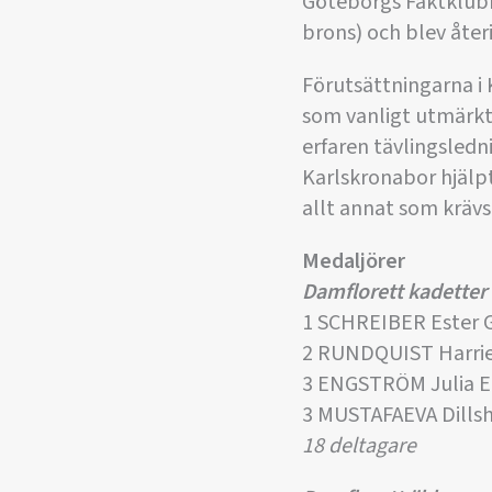
Göteborgs Fäktklubb 
brons) och blev åter
Förutsättningarna i 
som vanligt utmärkta
erfaren tävlingsledn
Karlskronabor hjälpt
allt annat som krävs 
Medaljörer
Damflorett kadetter
1 SCHREIBER Ester 
2 RUNDQUIST Harrie
3 ENGSTRÖM Julia E
3 MUSTAFAEVA Dill
18 deltagare