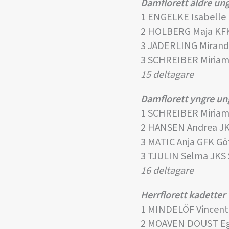
Damflorett äldre u
1 ENGELKE Isabelle
2 HOLBERG Maja KF
3 JÄDERLING Mirand
3 SCHREIBER Miria
15 deltagare
Damflorett yngre u
1 SCHREIBER Miria
2 HANSEN Andrea J
3 MATIC Anja GFK G
3 TJULIN Selma JKS
16 deltagare
Herrflorett kadetter
1 MINDELÖF Vincent
2 MOAVEN DOUST Eg