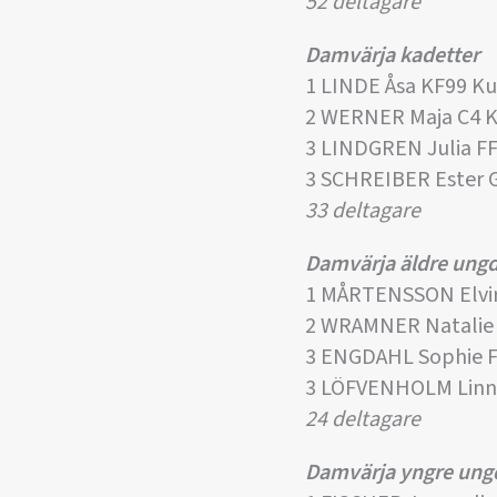
52 deltagare
Damvärja kadetter
1 LINDE Åsa KF99 K
2 WERNER Maja C4 Kr
3 LINDGREN Julia F
3 SCHREIBER Ester 
33 deltagare
Damvärja äldre un
1 MÅRTENSSON Elvir
2 WRAMNER Natalie 
3 ENGDAHL Sophie 
3 LÖFVENHOLM Linn
24 deltagare
Damvärja yngre un