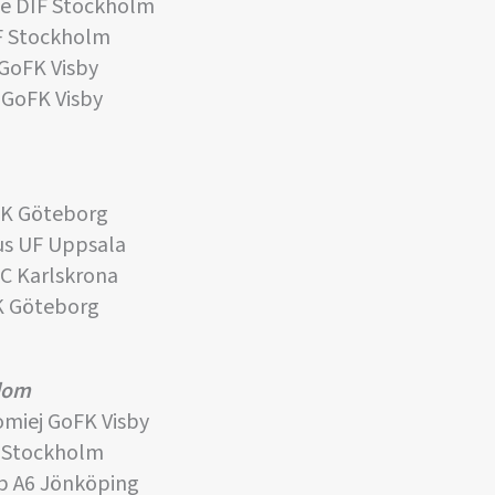
ne DIF Stockholm
F Stockholm
GoFK Visby
GoFK Visby
FK Göteborg
us UF Uppsala
C Karlskrona
K Göteborg
gdom
miej GoFK Visby
 Stockholm
 A6 Jönköping