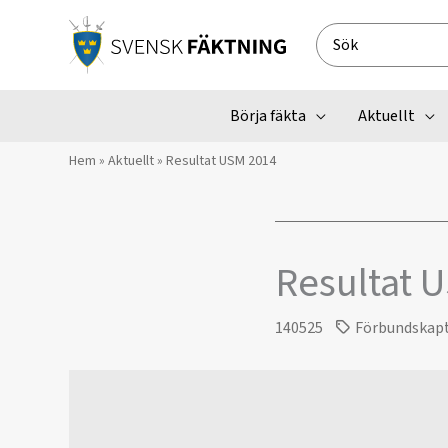
Hoppa
till
Search
innehåll
for:
Börja fäkta
Aktuellt
Hem
»
Aktuellt
»
Resultat USM 2014
Resultat 
140525
Förbundskap