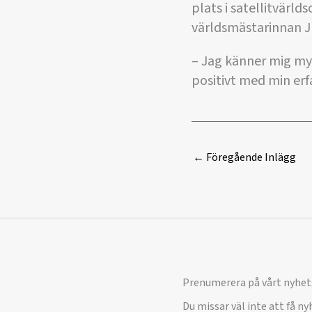
plats i satellitvärl
världsmästarinnan Ju
– Jag känner mig my
positivt med min erf
←
Föregående Inlägg
Prenumerera på vårt nyhet
Du missar väl inte att få n