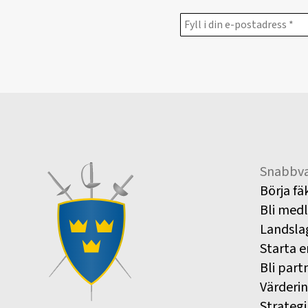
Snabbva
Börja fä
Bli med
Landsla
Starta e
Bli part
Värderi
Strategi