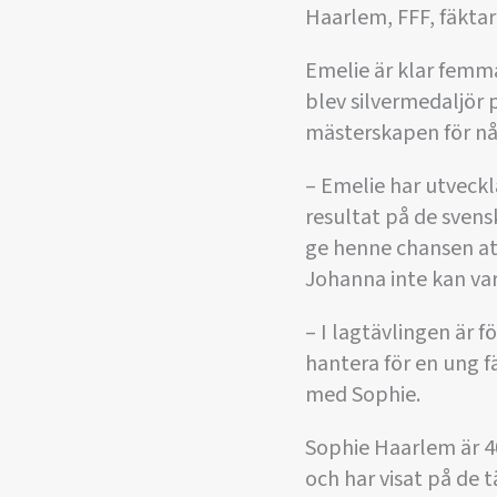
Haarlem, FFF, fäktar 
Emelie är klar femm
blev silvermedaljör
mästerskapen för nå
– Emelie har utveck
resultat på de svens
ge henne chansen att
Johanna inte kan va
– I lagtävlingen är 
hantera för en ung fä
med Sophie.
Sophie Haarlem är 40
och har visat på de 