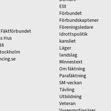
Elit
Förbundet
Förbundskaptener
Föreningsledare
 Fäktförbundet
Idrottspolitik
ns Hus
kansliet
16
Läger
Stockholm
landslag
ncing.se
Minnestext
Om fäktning
Parafäktning
SM-veckan
Tävling
Utbildning
Veteran
Vuxenmotionärer