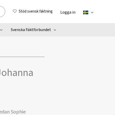
Stöd svensk fäktning
Logga in
Svenska Fäktförbundet
 Johanna
medan Sophie