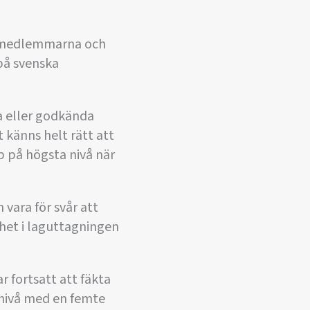
gsmedlemmarna och
på svenska
a eller godkända
 känns helt rätt att
p på högsta nivå när
 vara för svår att
enhet i laguttagningen
 fortsatt att fäkta
g nivå med en femte