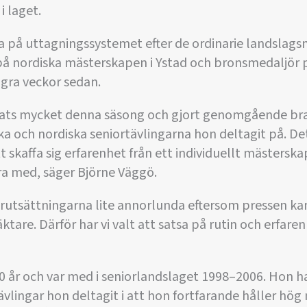
i laget.
a på uttagningssystemet efter de ordinarie landsla
 på nordiska mästerskapen i Ystad och bronsmedaljör 
gra veckor sedan.
lats mycket denna säsong och gjort genomgående br
ka och nordiska seniortävlingarna hon deltagit på. Det
 skaffa sig erfarenhet från ett individuellt mästerska
ra med, säger Björne Väggö.
förutsättningarna lite annorlunda eftersom pressen kan
ktare. Därför har vi valt att satsa på rutin och erfar
 år och var med i seniorlandslaget 1998–2006. Hon har
tävlingar hon deltagit i att hon fortfarande håller hö