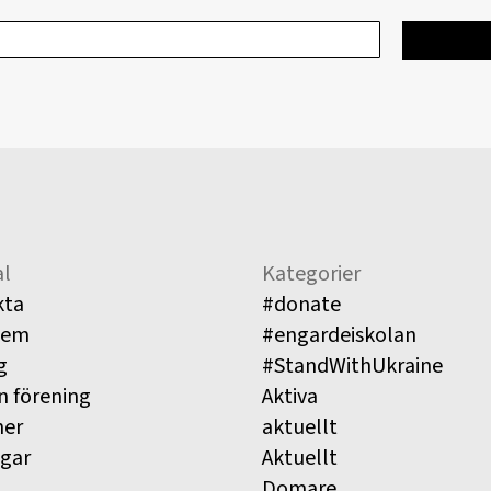
l
Kategorier
kta
#donate
lem
#engardeiskolan
g
#StandWithUkraine
n förening
Aktiva
ner
aktuellt
ngar
Aktuellt
Domare