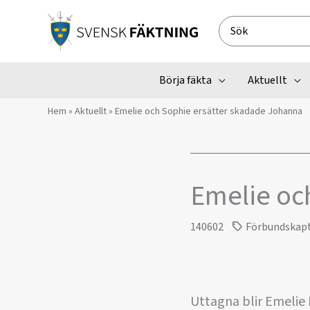
Hoppa
till
Search
innehåll
for:
Börja fäkta
Aktuellt
Hem
»
Aktuellt
»
Emelie och Sophie ersätter skadade Johanna
Emelie oc
140602
Förbundskap
Uttagna blir Emelie