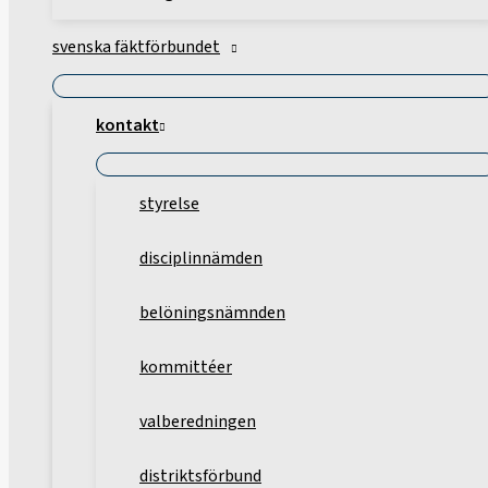
svenska fäktförbundet
kontakt
styrelse
disciplinnämden
belöningsnämnden
kommittéer
valberedningen
distriktsförbund