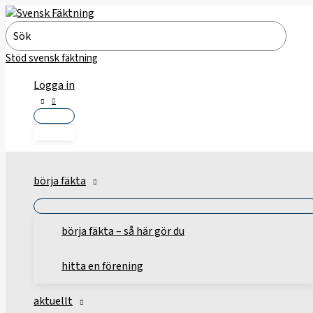
Hoppa
till
Search
innehåll
for:
Stöd svensk fäktning
Logga in
börja fäkta
börja fäkta – så här gör du
hitta en förening
aktuellt