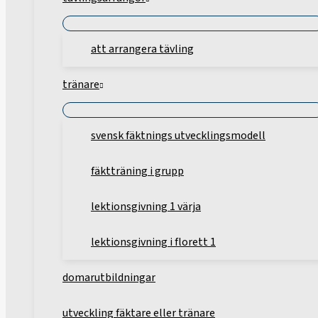
att arrangera tävling
tränare
svensk fäktnings utvecklingsmodell
fäktträning i grupp
lektionsgivning 1 värja
lektionsgivning i florett 1
domarutbildningar
utveckling fäktare eller tränare