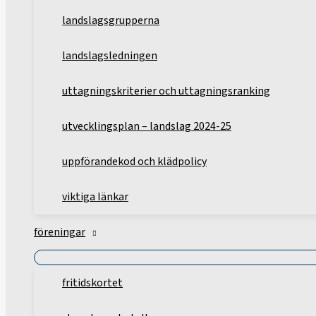
landslagsgrupperna
landslagsledningen
uttagningskriterier och uttagningsranking
utvecklingsplan – landslag 2024-25
uppförandekod och klädpolicy
viktiga länkar
föreningar
fritidskortet