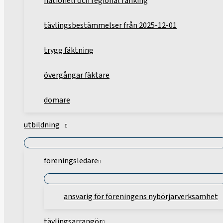
nationell och regional ranking
tävlingsbestämmelser från 2025-12-01
trygg fäktning
övergångar fäktare
domare
utbildning
föreningsledare
ansvarig för föreningens nybörjarverksamhet
tävlingsarrangör