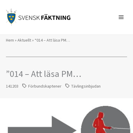
Hoppa
till
innehåll
Hem
»
Aktuellt
»
“014 – Att läsa PM…
”014 – Att läsa PM…
141203
Förbundskaptener
Tävlingsinbjudan