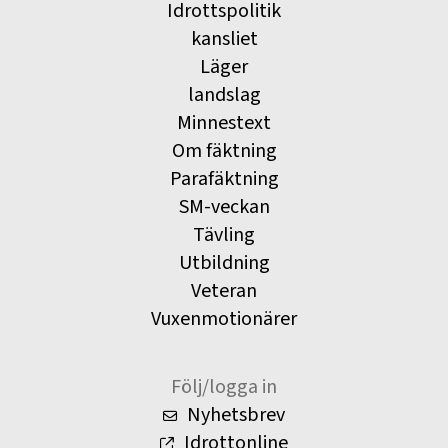
Idrottspolitik
kansliet
Läger
landslag
Minnestext
Om fäktning
Parafäktning
SM-veckan
Tävling
Utbildning
Veteran
Vuxenmotionärer
Följ/logga in
Nyhetsbrev
Idrottonline