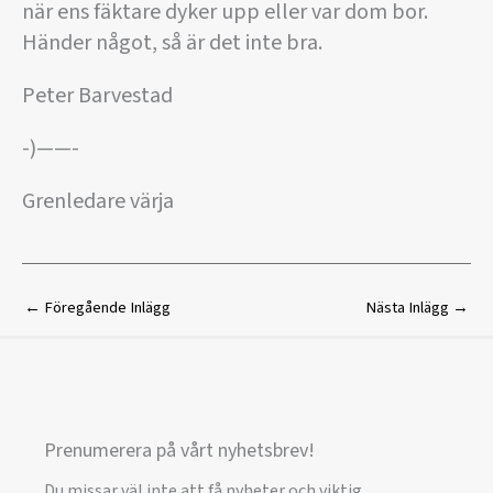
när ens fäktare dyker upp eller var dom bor.
Händer något, så är det inte bra.
Peter Barvestad
-)——-
Grenledare värja
←
Föregående Inlägg
Nästa Inlägg
→
Prenumerera på vårt nyhetsbrev!
Du missar väl inte att få nyheter och viktig