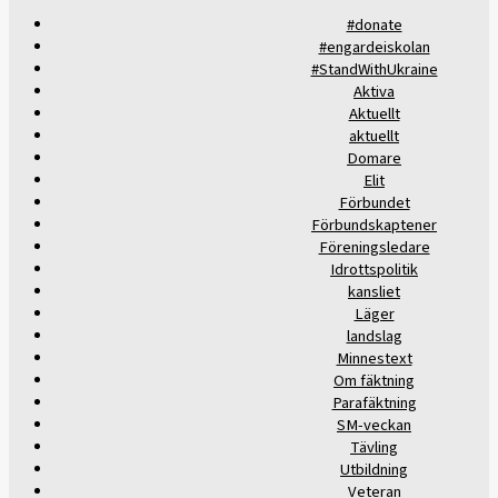
#donate
#engardeiskolan
#StandWithUkraine
Aktiva
Aktuellt
aktuellt
Domare
Elit
Förbundet
Förbundskaptener
Föreningsledare
Idrottspolitik
kansliet
Läger
landslag
Minnestext
Om fäktning
Parafäktning
SM-veckan
Tävling
Utbildning
Veteran