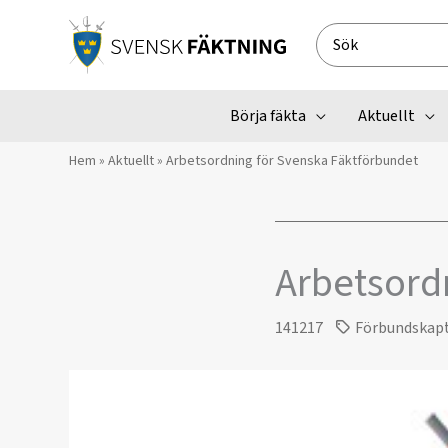
Hoppa
till
Search
innehåll
for:
Börja fäkta
Aktuellt
Hem
»
Aktuellt
»
Arbetsordning för Svenska Fäktförbundet
Arbetsord
141217
Förbundskap