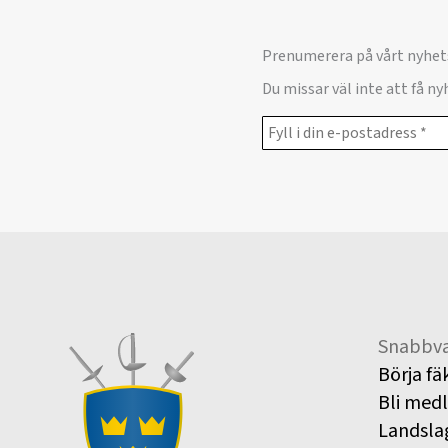
Prenumerera på vårt nyhet
Du missar väl inte att få n
Snabbva
Börja fä
Bli med
Landsla