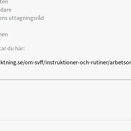
tén
edare
ens uttagningsråd
nen
ar du här:
ktning.se/om-svff/instruktioner-och-rutiner/arbetso