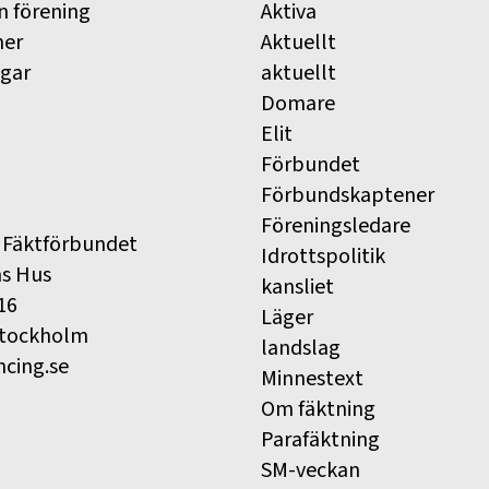
n förening
Aktiva
ner
Aktuellt
ngar
aktuellt
Domare
Elit
Förbundet
Förbundskaptener
Föreningsledare
 Fäktförbundet
Idrottspolitik
ns Hus
kansliet
16
Läger
Stockholm
landslag
ncing.se
Minnestext
Om fäktning
Parafäktning
SM-veckan