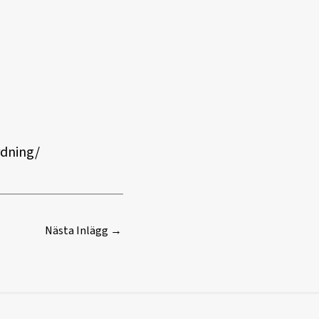
rdning/
Nästa Inlägg
→