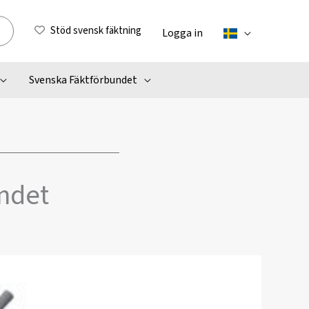
Stöd svensk fäktning
Logga in
Svenska Fäktförbundet
undet