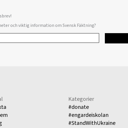
sbrev!
yheter och viktig information om Svensk Fäktning?
l
Kategorier
kta
#donate
lem
#engardeiskolan
g
#StandWithUkraine