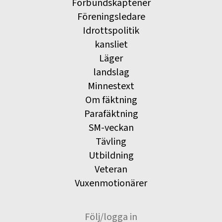
Förbundskaptener
Föreningsledare
Idrottspolitik
kansliet
Läger
landslag
Minnestext
Om fäktning
Parafäktning
SM-veckan
Tävling
Utbildning
Veteran
Vuxenmotionärer
Följ/logga in