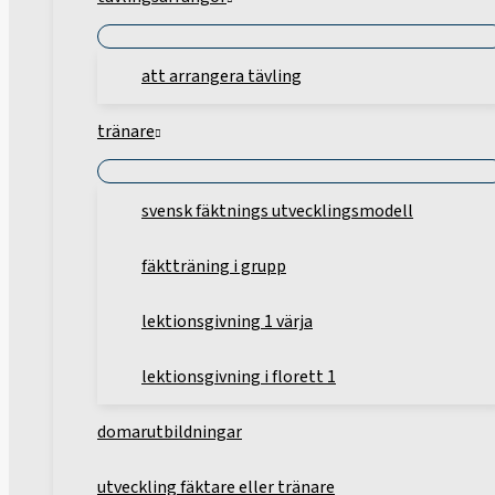
att arrangera tävling
tränare
svensk fäktnings utvecklingsmodell
fäktträning i grupp
lektionsgivning 1 värja
lektionsgivning i florett 1
domarutbildningar
utveckling fäktare eller tränare