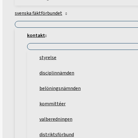
svenska fäktförbundet
kontakt
styrelse
disciplinnämden
belöningsnämnden
kommittéer
valberedningen
distriktsförbund