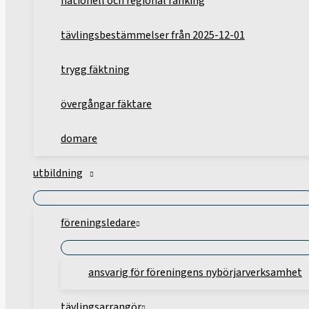
nationell och regional ranking
tävlingsbestämmelser från 2025-12-01
trygg fäktning
övergångar fäktare
domare
utbildning
föreningsledare
ansvarig för föreningens nybörjarverksamhet
tävlingsarrangör