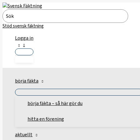
Hoppa
till
Search
innehåll
for:
Stöd svensk fäktning
Logga in
börja fäkta
börja fäkta – så här gör du
hitta en förening
aktuellt