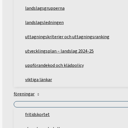
landslagsgrupperna
landslagsledningen
uttagningskriterier och uttagningsranking
utvecklingsplan – landslag 2024-25
uppförandekod och klädpolicy
viktiga länkar
föreningar
fritidskortet