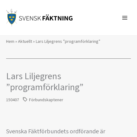
Hoppa
till
innehåll
Hem
»
Aktuellt
»
​Lars Liljegrens ”programförklaring”
​Lars Liljegrens
”programförklaring”
150407
Förbundskaptener
Svenska Fäktförbundets ordförande är