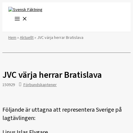
Hoppa
till
innehåll
Hem
»
Aktuellt
»
JVC värja herrar Bratislava
JVC värja herrar Bratislava
150929
Förbundskaptener
Följande är uttagna att representera Sverige på
lagtävlingen:
Linus Islas Flygare