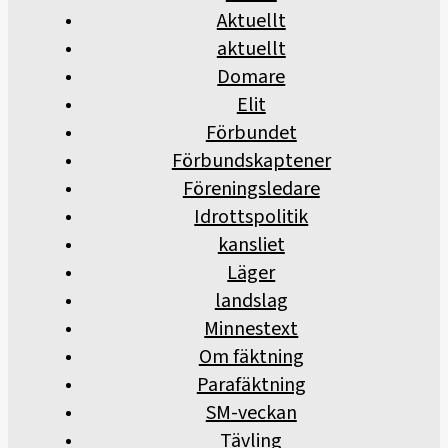
Aktuellt
aktuellt
Domare
Elit
Förbundet
Förbundskaptener
Föreningsledare
Idrottspolitik
kansliet
Läger
landslag
Minnestext
Om fäktning
Parafäktning
SM-veckan
Tävling