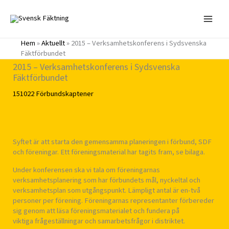
Hoppa
till
innehåll
Hem
»
Aktuellt
»
2015 – Verksamhetskonferens i Sydsvenska
Fäktförbundet
2015 – Verksamhetskonferens i Sydsvenska
Fäktförbundet
151022
Förbundskaptener
Syftet är att starta den gemensamma planeringen i förbund, SDF
och föreningar. Ett föreningsmaterial har tagits fram, se bilaga.
Under konferensen ska vi tala om föreningarnas
verksamhetsplanering som har förbundets mål, nyckeltal och
verksamhetsplan som utgångspunkt. Lämpligt antal är en-två
personer per förening. Föreningarnas representanter förbereder
sig genom att läsa föreningsmaterialet och fundera på
viktiga frågeställningar och samarbetsfrågor i distriktet.