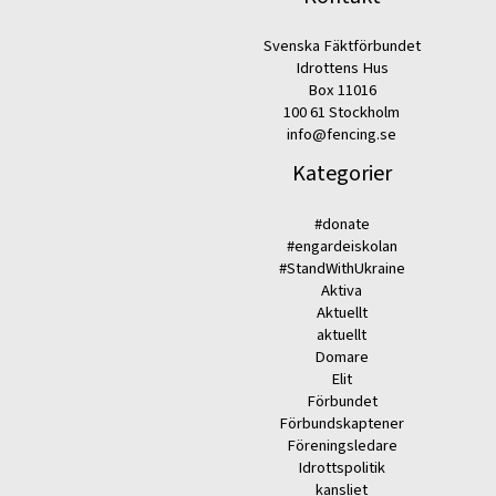
Svenska Fäktförbundet
Idrottens Hus
Box 11016
100 61 Stockholm
info@fencing.se
Kategorier
#donate
#engardeiskolan
#StandWithUkraine
Aktiva
Aktuellt
aktuellt
Domare
Elit
Förbundet
Förbundskaptener
Föreningsledare
Idrottspolitik
kansliet