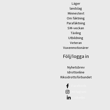
Läger
landslag
Minnestext
Om fäktning
Parafäktning
SM-veckan
Tävling
Utbildning
Veteran
Vuxenmotionärer
Följ/logga in
Nyhetsbrev
Idrottonline
Riksidrottsförbundet
Facebook
Instagram
Linkedin