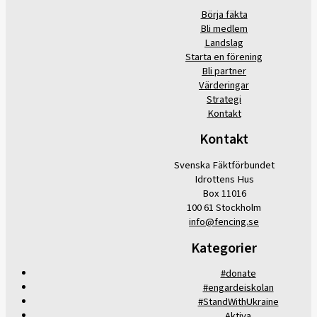
Börja fäkta
Bli medlem
Landslag
Starta en förening
Bli partner
Värderingar
Strategi
Kontakt
Kontakt
Svenska Fäktförbundet
Idrottens Hus
Box 11016
100 61 Stockholm
info@fencing.se
Kategorier
#donate
#engardeiskolan
#StandWithUkraine
Aktiva