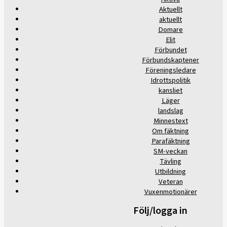
Aktuellt
aktuellt
Domare
Elit
Förbundet
Förbundskaptener
Föreningsledare
Idrottspolitik
kansliet
Läger
landslag
Minnestext
Om fäktning
Parafäktning
SM-veckan
Tävling
Utbildning
Veteran
Vuxenmotionärer
Följ/logga in