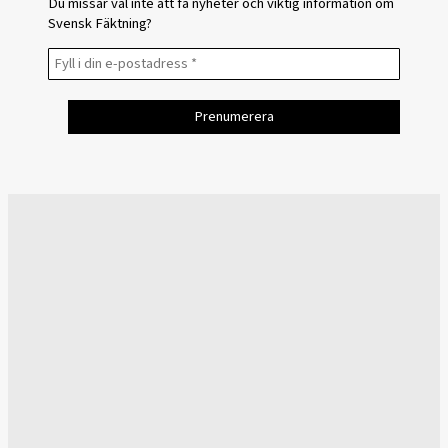
Du missar väl inte att få nyheter och viktig information om
Svensk Fäktning?