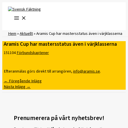
Hoppa
till
innehåll
Hem
»
Aktuellt
»
Aramis Cup har mastersstatus även i värjklasserna
Aramis Cup har mastersstatus även i värjklasserna
151104
Förbundskaptener
Efteranmälas görs direkt till arrangören,
info@aramis.se
.
←
Föregående Inlägg
Nästa Inlägg
→
Prenumerera på vårt nyhetsbrev!