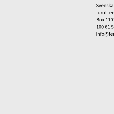
Svenska
Idrotte
Box 110
100 61 
info@fe