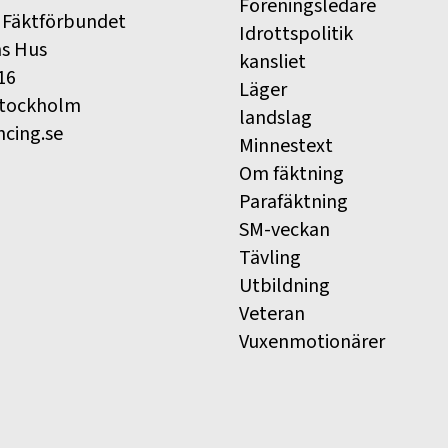
Föreningsledare
 Fäktförbundet
Idrottspolitik
ns Hus
kansliet
16
Läger
Stockholm
landslag
ncing.se
Minnestext
Om fäktning
Parafäktning
SM-veckan
Tävling
Utbildning
Veteran
Vuxenmotionärer