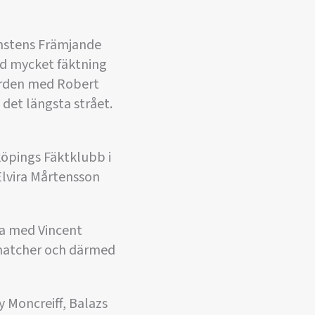
konstens Främjande
d mycket fäktning
gården med Robert
det längsta strået.
köpings Fäktklubb i
Elvira Mårtensson
na med Vincent
a matcher och därmed
y Moncreiff, Balazs