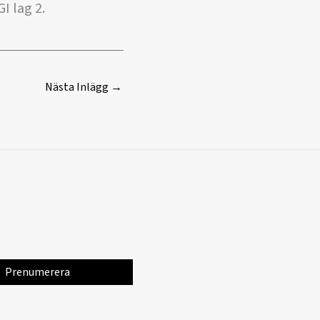
I lag 2.
Nästa Inlägg
→