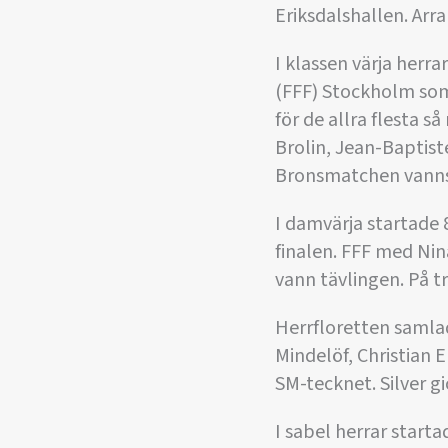
Eriksdalshallen. Arr
I klassen värja herr
(FFF) Stockholm som
för de allra flesta 
Brolin, Jean-Baptist
Bronsmatchen vanns
I damvärja startade 
finalen. FFF med Ni
vann tävlingen. På 
Herrfloretten samlad
Mindelöf, Christian 
SM-tecknet. Silver gi
I sabel herrar starta