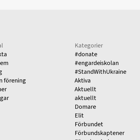
l
Kategorier
kta
#donate
lem
#engardeiskolan
g
#StandWithUkraine
n förening
Aktiva
ner
Aktuellt
ngar
aktuellt
Domare
Elit
Förbundet
Förbundskaptener