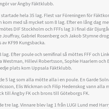
angör var Ängby Fäktklubb.
ar startade hela 35 lag. Flest var Föreningen för Fäkt
 kom med så mycket som 8 lag. Efter en lång dag me
så mötes DIF Stockholm och FFFs lag 3 i final där Djur
e Jouffray, Gabriel Rosenberg och Jakob Stymne drog 
 av KF99 Kungsbacka.
8 lag. Efter poule och semifinal så möttes FFF och Lin
na Westman, Hillevi Robertsson, Sophie Haarlem och 
tredje plats kom Uppsala Fäktklubb.
e 5 lag som alla mötte alla i en poule. En Garde Sol
Ericsson, Elis Wickman och Filip Hedenskog vann all
ck till Ängby FK och brons till Göteborgs FK.
de tre lag. Vinnare blev lag 1 från LUGI Lund med Harr