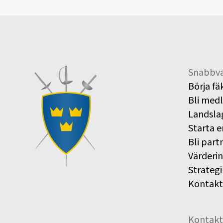
Snabbva
Börja fä
Bli med
Landsla
Starta e
Bli part
Värderi
Strategi
Kontakt
Kontakt