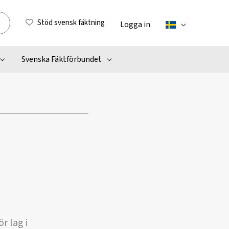
Stöd svensk fäktning
Logga in
Svenska Fäktförbundet
r lag i