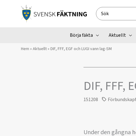
Hoppa
till
Search
innehåll
for:
Börja fäkta
Aktuellt
Hem
»
Aktuellt
»
DIF, FFF, EGF och LUGI vann lag-SM
DIF, FFF, 
151208
Förbundskap
Under den gångna he