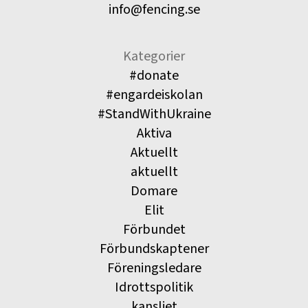
info@fencing.se
Kategorier
#donate
#engardeiskolan
#StandWithUkraine
Aktiva
Aktuellt
aktuellt
Domare
Elit
Förbundet
Förbundskaptener
Föreningsledare
Idrottspolitik
kansliet