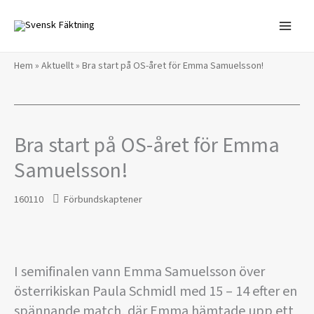
Hoppa
till
innehåll
Hem
»
Aktuellt
»
Bra start på OS-året för Emma Samuelsson!
Bra start på OS-året för Emma
Samuelsson!
160110
Förbundskaptener
I semifinalen vann Emma Samuelsson över
österrikiskan Paula Schmidl med 15 – 14 efter en
spännande match, där Emma hämtade upp ett