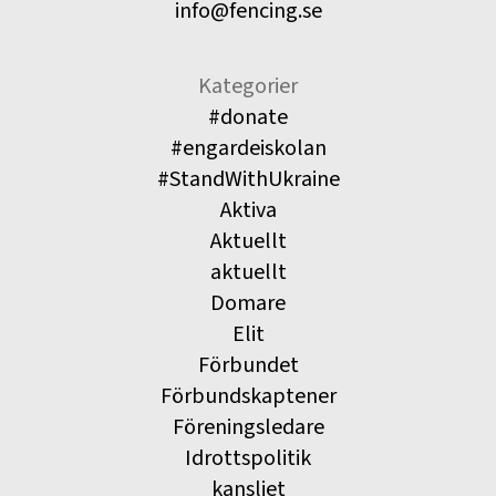
info@fencing.se
Kategorier
#donate
#engardeiskolan
#StandWithUkraine
Aktiva
Aktuellt
aktuellt
Domare
Elit
Förbundet
Förbundskaptener
Föreningsledare
Idrottspolitik
kansliet