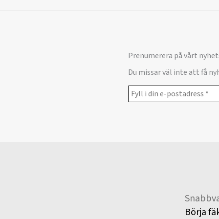
Prenumerera på vårt nyhet
Du missar väl inte att få n
Snabbva
Börja fä