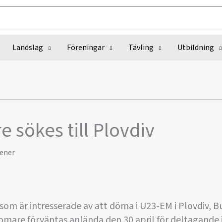
Landslag
Föreningar
Tävling
Utbildning
 sökes till Plovdiv
ener
som är intresserade av att döma i U23-EM i Plovdiv, Bul
omare förväntas anlända den 30 april för deltagande