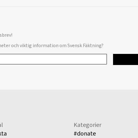
sbrev!
yheter och viktig information om Svensk Fäktning?
l
Kategorier
kta
#donate