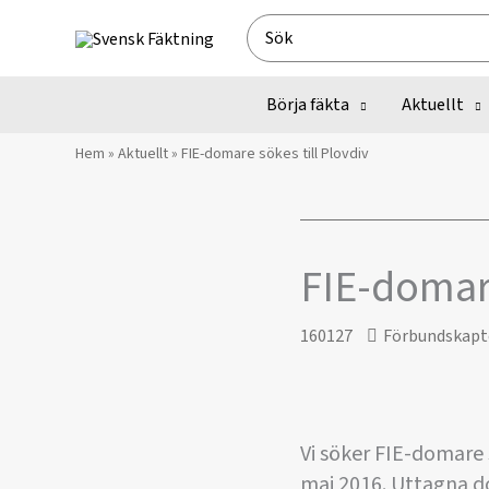
Hoppa
Search
till
for:
innehåll
Börja fäkta
Aktuellt
Hem
»
Aktuellt
»
FIE-domare sökes till Plovdiv
FIE-domare
160127
Förbundskapt
Vi söker FIE-domare 
maj 2016. Uttagna d