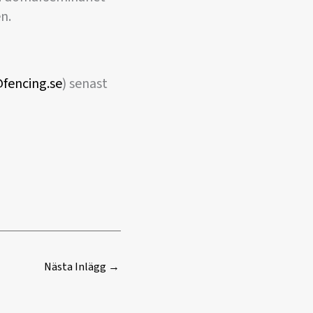
n.
fencing.se
) senast
Nästa Inlägg
→