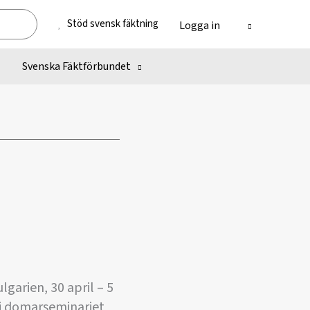
Stöd svensk fäktning
Logga in
Svenska Fäktförbundet
garien, 30 april – 5
 i domarseminariet