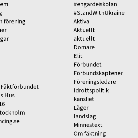
lem
#engardeiskolan
g
#StandWithUkraine
n förening
Aktiva
ner
Aktuellt
ngar
aktuellt
Domare
Elit
Förbundet
Förbundskaptener
Föreningsledare
 Fäktförbundet
Idrottspolitik
ns Hus
kansliet
16
Läger
Stockholm
landslag
ncing.se
Minnestext
Om fäktning