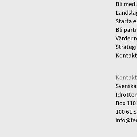
Bli med
Landsla
Starta e
Bli part
Värderi
Strategi
Kontakt
Kontakt
Svenska
Idrotte
Box 110
100 61 
info@fe