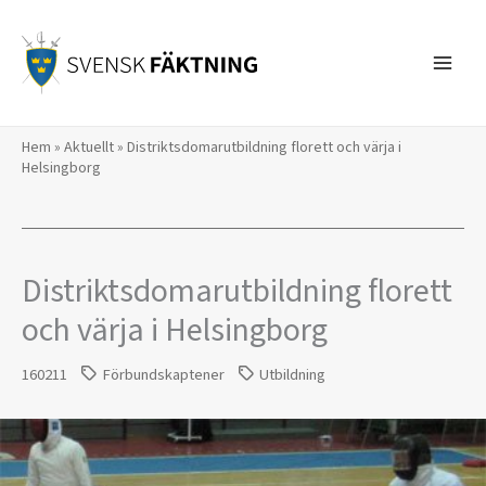
Hoppa
till
innehåll
Hem
»
Aktuellt
»
Distriktsdomarutbildning florett och värja i
Helsingborg
Distriktsdomarutbildning florett
och värja i Helsingborg
160211
Förbundskaptener
Utbildning