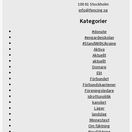
100 61 Stockholm
info@fencing.se
Kategorier
#donate
#engardeiskolan
#StandWithUkraine
Aktiva
Aktuellt
aktuellt
Domare
Elit
Förbundet
Förbundskaptener
Föreningsledare
Idrottspolitik
kansliet
Läger
landslag
Minnestext
Om fäktning
Parafäktning