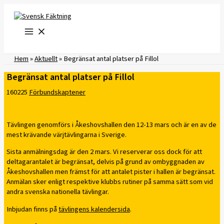
Hoppa
till
innehåll
Hem
»
Aktuellt
»
Begränsat antal platser på Fillol
Begränsat antal platser på Fillol
160225
Förbundskaptener
Tävlingen genomförs i Åkeshovshallen den 12-13 mars och är en av de
mest krävande värjtävlingarna i Sverige.
Sista anmälningsdag är den 2 mars. Vi reserverar oss dock för att
deltagarantalet är begränsat, delvis på grund av ombyggnaden av
Åkeshovshallen men främst för att antalet pister i hallen är begränsat.
Anmälan sker enligt respektive klubbs rutiner på samma sätt som vid
andra svenska nationella tävlingar.
Inbjudan finns på
tävlingens kalendersida
.