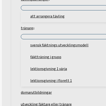
att arrangera tävling
tränare
svensk fäktnings utvecklingsmodell
fäktträning i grupp
lektionsgivning 1 värja
lektionsgivning i florett 1
domarutbildningar
utveckling fäktare eller tränare