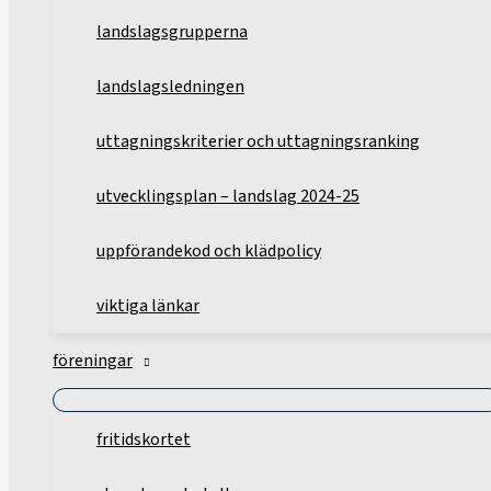
landslagsgrupperna
landslagsledningen
uttagningskriterier och uttagningsranking
utvecklingsplan – landslag 2024-25
uppförandekod och klädpolicy
viktiga länkar
föreningar
fritidskortet