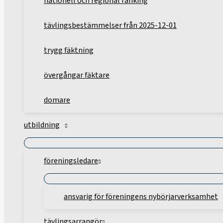
nationell och regional ranking
tävlingsbestämmelser från 2025-12-01
trygg fäktning
övergångar fäktare
domare
utbildning
föreningsledare
ansvarig för föreningens nybörjarverksamhet
tävlingsarrangör