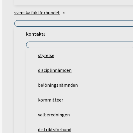
svenska fäktförbundet
kontakt
styrelse
disciplinnämden
belöningsnämnden
kommittéer
valberedningen
distriktsförbund