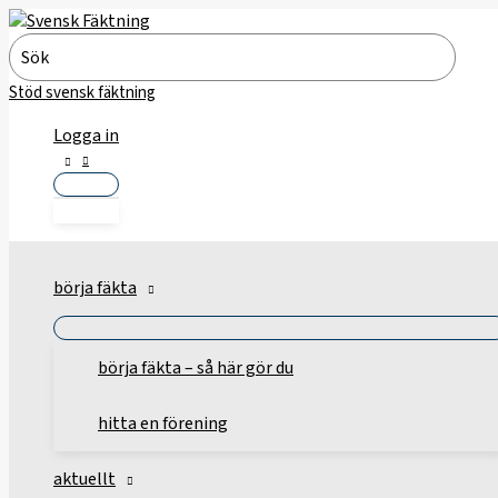
Hoppa
till
Search
innehåll
for:
Stöd svensk fäktning
Logga in
börja fäkta
börja fäkta – så här gör du
hitta en förening
aktuellt