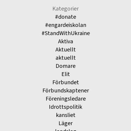
Kategorier
#donate
#engardeiskolan
#StandWithUkraine
Aktiva
Aktuellt
aktuellt
Domare
Elit
Förbundet
Förbundskaptener
Föreningsledare
Idrottspolitik
kansliet
Läger