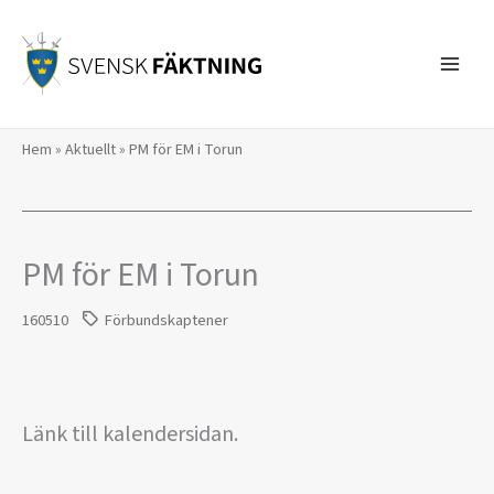
Hoppa
till
innehåll
Hem
»
Aktuellt
»
PM för EM i Torun
PM för EM i Torun
160510
Förbundskaptener
Länk till kalendersidan.