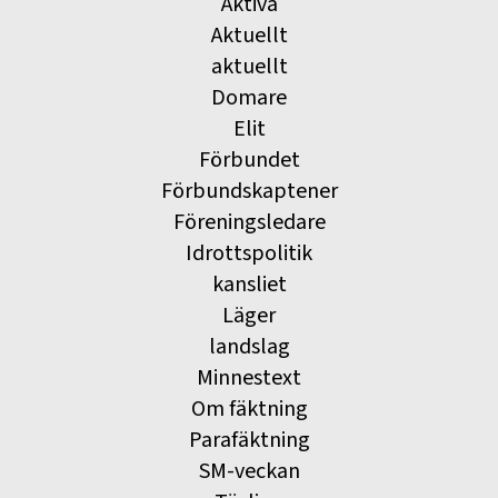
Aktiva
Aktuellt
aktuellt
Domare
Elit
Förbundet
Förbundskaptener
Föreningsledare
Idrottspolitik
kansliet
Läger
landslag
Minnestext
Om fäktning
Parafäktning
SM-veckan