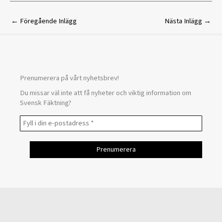
←
Föregående Inlägg
Nästa Inlägg
→
Prenumerera på vårt nyhetsbrev!
Du missar väl inte att få nyheter och viktig information om
Svensk Fäktning?