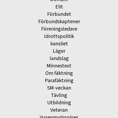
Elit
Förbundet
Förbundskaptener
Föreningsledare
Idrottspolitik
kansliet
Läger
landslag
Minnestext
Om fäktning
Parafäktning
SM-veckan
Tävling
Utbildning
Veteran
Vuxenmotionärer