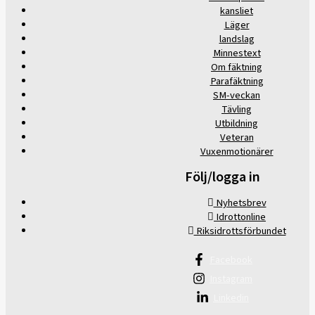
kansliet
Läger
landslag
Minnestext
Om fäktning
Parafäktning
SM-veckan
Tävling
Utbildning
Veteran
Vuxenmotionärer
Följ/logga in
Nyhetsbrev
Idrottonline
Riksidrottsförbundet
Facebook
Instagram
Linkedin