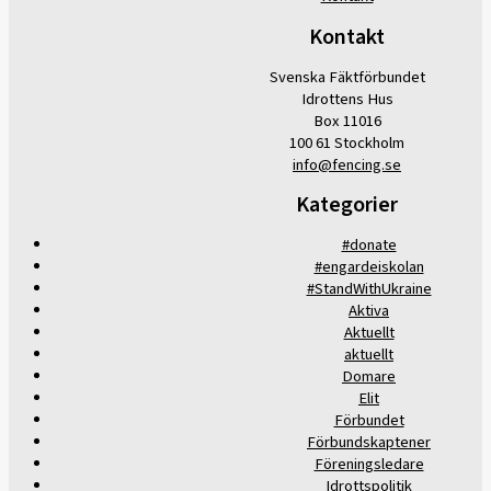
Kontakt
Svenska Fäktförbundet
Idrottens Hus
Box 11016
100 61 Stockholm
info@fencing.se
Kategorier
#donate
#engardeiskolan
#StandWithUkraine
Aktiva
Aktuellt
aktuellt
Domare
Elit
Förbundet
Förbundskaptener
Föreningsledare
Idrottspolitik