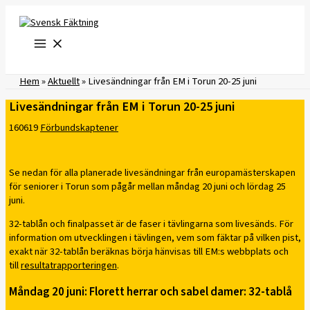
Hoppa
till
innehåll
Hem
»
Aktuellt
»
Livesändningar från EM i Torun 20-25 juni
Livesändningar från EM i Torun 20-25 juni
160619
Förbundskaptener
Se nedan för alla planerade livesändningar från europamästerskapen
för seniorer i Torun som pågår mellan måndag 20 juni och lördag 25
juni.
32-tablån och finalpasset är de faser i tävlingarna som livesänds. För
information om utvecklingen i tävlingen, vem som fäktar på vilken pist,
exakt när 32-tablån beräknas börja hänvisas till EM:s webbplats och
till
resultatrapporteringen
.
Måndag 20 juni: Florett herrar och sabel damer: 32-tablå