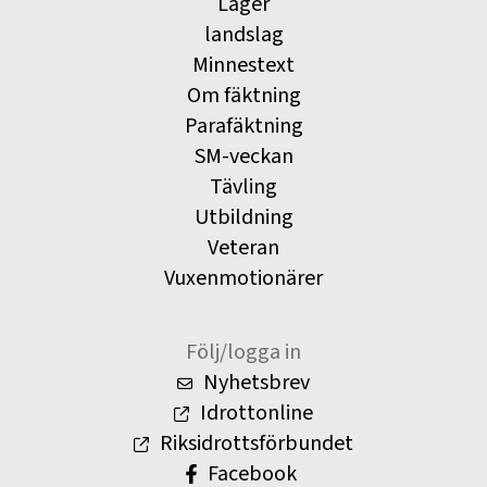
Läger
landslag
Minnestext
Om fäktning
Parafäktning
SM-veckan
Tävling
Utbildning
Veteran
Vuxenmotionärer
Följ/logga in
Nyhetsbrev
Idrottonline
Riksidrottsförbundet
Facebook