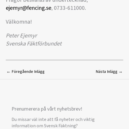
Frågor besvaras av undertecknad,
ejemyr@fencing.se
, 0733-611000.
Välkomna!
Peter Ejemyr
Svenska Fäktförbundet
←
Föregående Inlägg
Nästa Inlägg
→
Prenumerera på vårt nyhetsbrev!
Du missar väl inte att få nyheter och viktig
information om Svensk Fäktning?