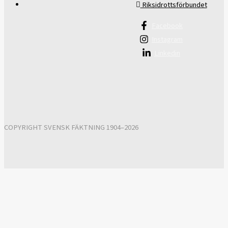
Riksidrottsförbundet
Facebook
Instagram
Linkedin
COPYRIGHT SVENSK FÄKTNING 1904–2026