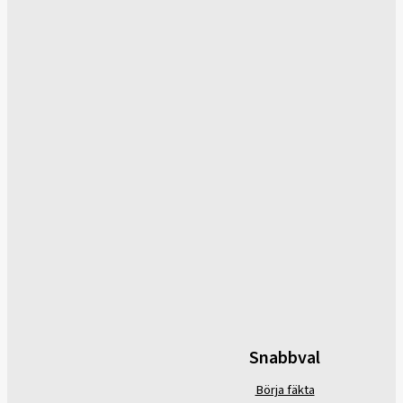
Snabbval
Börja fäkta