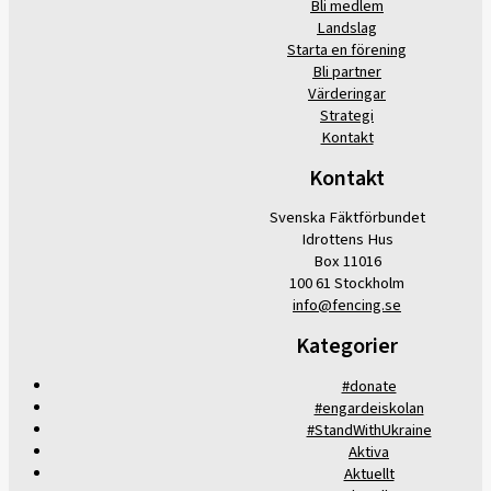
Bli medlem
Landslag
Starta en förening
Bli partner
Värderingar
Strategi
Kontakt
Kontakt
Svenska Fäktförbundet
Idrottens Hus
Box 11016
100 61 Stockholm
info@fencing.se
Kategorier
#donate
#engardeiskolan
#StandWithUkraine
Aktiva
Aktuellt