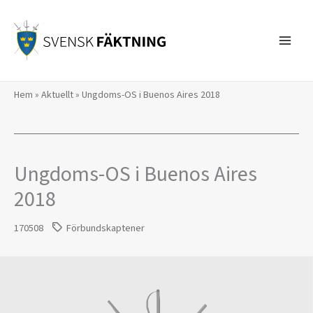
Hoppa
till
innehåll
Hem
»
Aktuellt
»
Ungdoms-OS i Buenos Aires 2018
Ungdoms-OS i Buenos Aires
2018
170508
Förbundskaptener