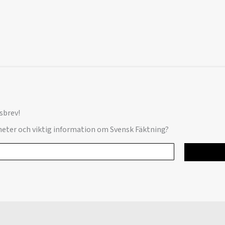
sbrev!
yheter och viktig information om Svensk Fäktning?