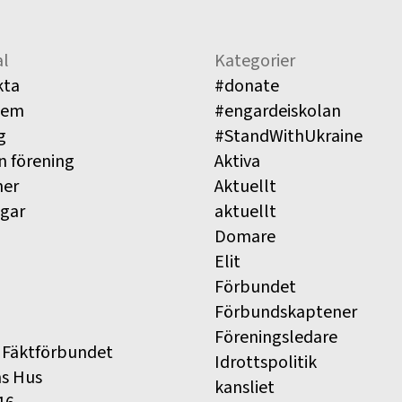
l
Kategorier
kta
#donate
lem
#engardeiskolan
g
#StandWithUkraine
n förening
Aktiva
ner
Aktuellt
ngar
aktuellt
Domare
Elit
Förbundet
Förbundskaptener
Föreningsledare
 Fäktförbundet
Idrottspolitik
ns Hus
kansliet