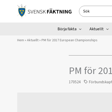
Hoppa
till
Search
innehåll
for:
Börja fäkta
Aktuellt
Hem
»
Aktuellt
»
PM för 2017 European Championships
PM för 20
170524
Förbundskap