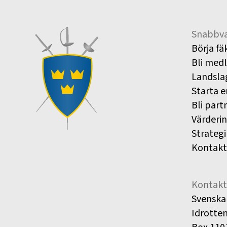
Snabbva
Börja fä
Bli med
Landsla
Starta e
Bli part
Värderi
Strategi
Kontakt
Kontakt
Svenska
Idrotte