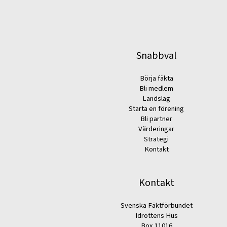
Snabbval
Börja fäkta
Bli medlem
Landslag
Starta en förening
Bli partner
Värderingar
Strategi
Kontakt
Kontakt
Svenska Fäktförbundet
Idrottens Hus
Box 11016