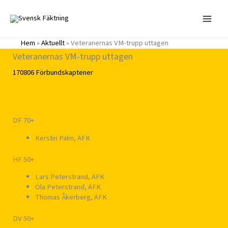
Hoppa
till
innehåll
Hem
»
Aktuellt
»
Veteranernas VM-trupp uttagen
Veteranernas VM-trupp uttagen
170806
Förbundskaptener
DF 70+
Kerstin Palm, ÄFK
HF 50+
Lars Peterstrand, ÄFK
Ola Peterstrand, ÄFK
Thomas Åkerberg, ÄFK
DV 50+