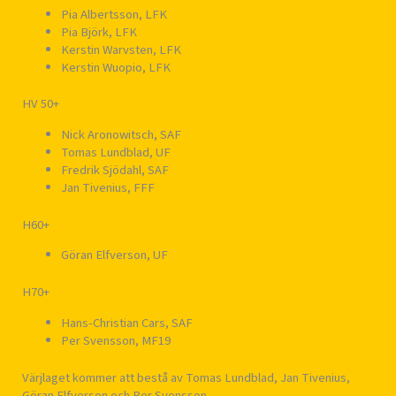
Pia Albertsson, LFK
Pia Björk, LFK
Kerstin Warvsten, LFK
Kerstin Wuopio, LFK
HV 50+
Nick Aronowitsch, SAF
Tomas Lundblad, UF
Fredrik Sjödahl, SAF
Jan Tivenius, FFF
H60+
Göran Elfverson, UF
H70+
Hans-Christian Cars, SAF
Per Svensson, MF19
Värjlaget kommer att bestå av Tomas Lundblad, Jan Tivenius,
Göran Elfverson och Per Svensson.