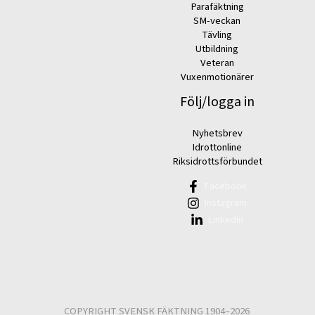
Parafäktning
SM-veckan
Tävling
Utbildning
Veteran
Vuxenmotionärer
Följ/logga in
Nyhetsbrev
Idrottonline
Riksidrottsförbundet
Facebook
Instagram
Linkedin
COPYRIGHT SVENSK FÄKTNING 1904–2026