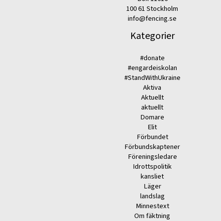
100 61 Stockholm
info@fencing.se
Kategorier
#donate
#engardeiskolan
#StandWithUkraine
Aktiva
Aktuellt
aktuellt
Domare
Elit
Förbundet
Förbundskaptener
Föreningsledare
Idrottspolitik
kansliet
Läger
landslag
Minnestext
Om fäktning