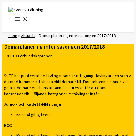
Hoppa
till
innehåll
Hem
»
Aktuellt
»
Domarplanering inför säsongen 2017/2018
Domarplanering inför säsongen 2017/2018
170810
Förbundskaptener
SvFF har publicerat de tävlingar som är uttagningstävlingar och som vi
därmed kommer att skicka pliktdomare till. Domarkommissionen vill
ge alla domare en chans att anmäla intresse för att döma
internationellt. Följande kategorier av tävlingar ingår:
Junior- och kadett-NM i värja
Krav på giltig licens.
ECC
Krav på giltig licens. I första hand för domare med ambition att