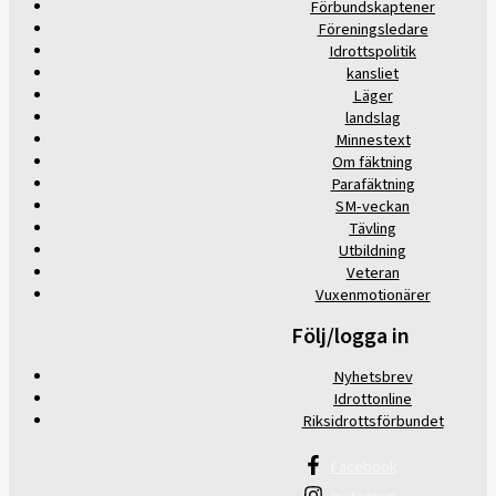
Förbundskaptener
Föreningsledare
Idrottspolitik
kansliet
Läger
landslag
Minnestext
Om fäktning
Parafäktning
SM-veckan
Tävling
Utbildning
Veteran
Vuxenmotionärer
Följ/logga in
Nyhetsbrev
Idrottonline
Riksidrottsförbundet
Facebook