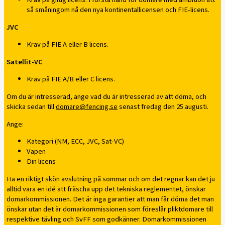
så småningom nå den nya kontinentallicensen och FIE-licens.
JVC
Krav på FIE A eller B licens.
Satellit-VC
Krav på FIE A/B eller C licens.
Om du är intresserad, ange vad du är intresserad av att döma, och
skicka sedan till
domare@fencing.se
senast fredag den 25 augusti.
Ange:
Kategori (NM, ECC, JVC, Sat-VC)
Vapen
Din licens
Ha en riktigt skön avslutning på sommar och om det regnar kan det ju
alltid vara en idé att fräscha upp det tekniska reglementet, önskar
domarkommissionen. Det är inga garantier att man får döma det man
önskar utan det är domarkommissionen som föreslår pliktdomare till
respektive tävling och SvFF som godkänner. Domarkommissionen