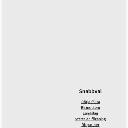
Snabbval
Börja fäkta
Bli medlem
Landslag
Starta en förening
Bli partner