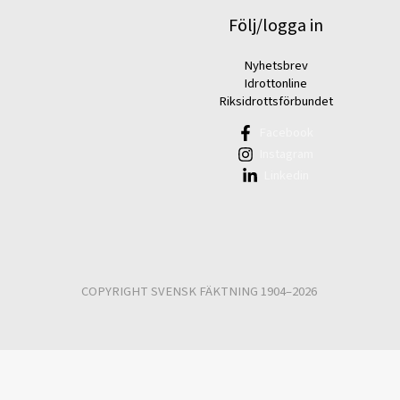
Följ/logga in
Nyhetsbrev
Idrottonline
Riksidrottsförbundet
Facebook
Instagram
Linkedin
COPYRIGHT SVENSK FÄKTNING 1904–2026