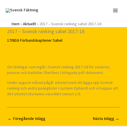
Hoppa
till
innehåll
Hem
»
Aktuellt
»
2017 – Svensk ranking sabel 2017-18
2017 – Svensk ranking sabel 2017-18
170816
Förbundskaptener
Sabel
De tävlingar som ingår i Svensk ranking 2017-18 för seniorer,
juniorer och kadetter återfinns i bifogade pdf-dokument.
Under augusti månad pågår arbetet med att lägga upp Svensk
ranking och andra poänglistor i system Ophardt och vi hoppas att
det arbetet ska kunna vara klart senast 1/9.
←
Föregående Inlägg
Nästa Inlägg
→