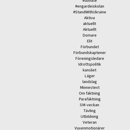
#donate
#engardeiskolan
#StandWithUkraine
Aktiva
aktuellt
Aktuellt
Domare
Elit
Förbundet
Förbundskaptener
Föreningsledare
Idrottspolitik
kansliet
Läger
landslag
Minnestext
Om fäktning
Parafäktning
SM-veckan
Tävling
Utbildning
Veteran
Vuxenmotionärer