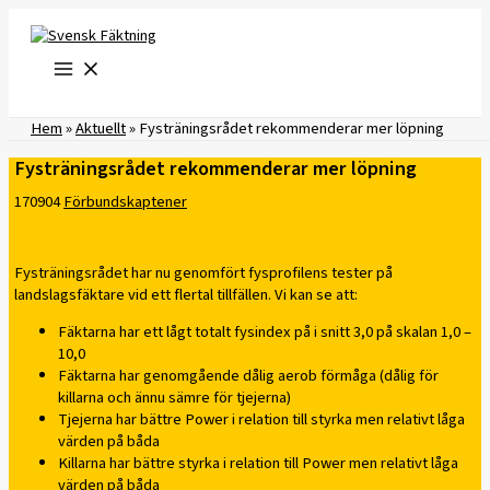
Hoppa
till
innehåll
Hem
»
Aktuellt
»
Fysträningsrådet rekommenderar mer löpning
Fysträningsrådet rekommenderar mer löpning
170904
Förbundskaptener
Fysträningsrådet har nu genomfört fysprofilens tester på
landslagsfäktare vid ett flertal tillfällen. Vi kan se att:
Fäktarna har ett lågt totalt fysindex på i snitt 3,0 på skalan 1,0 –
10,0
Fäktarna har genomgående dålig aerob förmåga (dålig för
killarna och ännu sämre för tjejerna)
Tjejerna har bättre Power i relation till styrka men relativt låga
värden på båda
Killarna har bättre styrka i relation till Power men relativt låga
värden på båda