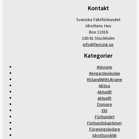
Kontakt
Svenska Fäktförbundet
Idrottens Hus
Box 11016
100 61 Stockholm
info@fencing.se
Kategorier
#donate
#engardeiskolan
#StandWithUkraine
Aktiva
Aktuellt
aktuellt
Domare
Elit
Förbundet
Förbundskaptener
Föreningsledare
Idrottspolitik