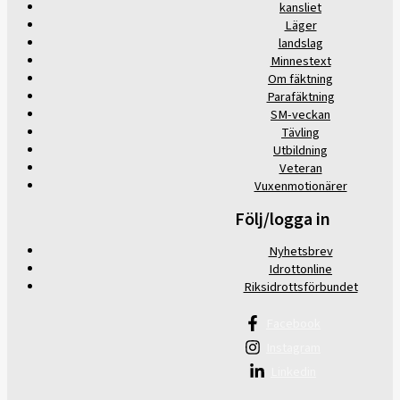
kansliet
Läger
landslag
Minnestext
Om fäktning
Parafäktning
SM-veckan
Tävling
Utbildning
Veteran
Vuxenmotionärer
Följ/logga in
Nyhetsbrev
Idrottonline
Riksidrottsförbundet
Facebook
Instagram
Linkedin