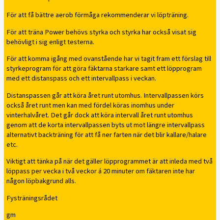
För att få bättre aerob förmåga rekommenderar vi löpträning.
För att träna Power behövs styrka och styrka har också visat sig
behövligt i sig enligt testerna.
För att komma igång med ovanstående har vi tagit fram ett förslag till
styrkeprogram för att göra fäktarna starkare samt ett löpprogram
med ett distanspass och ett intervallpass i veckan.
Distanspassen går att köra året runt utomhus. Intervallpassen körs
också året runt men kan med fördel köras inomhus under
vinterhalvåret. Det går dock att köra intervall året runt utomhus
genom att de korta intervallpassen byts ut mot längre intervallpass
alternativt backträning för att få ner farten när det blir kallare/halare
etc.
Viktigt att tänka på när det gäller löpprogrammet är att inleda med två
löppass per vecka i två veckor á 20 minuter om fäktaren inte har
någon löpbakgrund alls.
Fysträningsrådet
gm