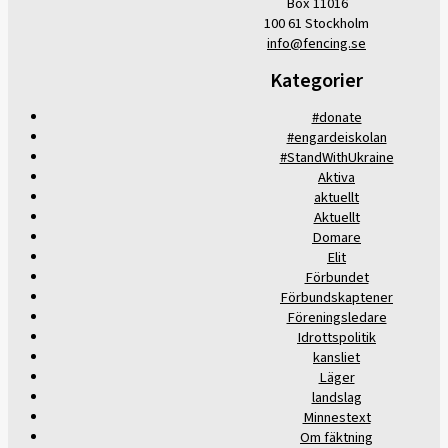
Box 11016
100 61 Stockholm
info@fencing.se
Kategorier
#donate
#engardeiskolan
#StandWithUkraine
Aktiva
aktuellt
Aktuellt
Domare
Elit
Förbundet
Förbundskaptener
Föreningsledare
Idrottspolitik
kansliet
Läger
landslag
Minnestext
Om fäktning