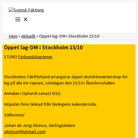
Hoppa
till
innehåll
Hem
»
Aktuellt
»
Öppet lag-DM i Stockholm 15/10
Öppet lag-DM i Stockholm 15/10
171002
Förbundskaptener
Stockholms Fäktförbund arrangerar öppet distriktsmästerskap för
lag på alla tre vapnen, söndagen den 15/10 i Åkeshovshallen.
Anmälan i Ophardt senast 9/10.
Inbjudan finns länkad från tävlingens kalendersida.
Välkomna!
Johan de Jong Skierus, tävlingsledare
skierus@hotmail.com