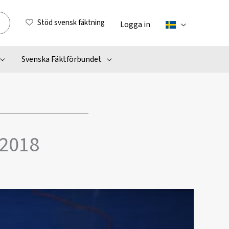
Stöd svensk fäktning
Logga in
Svenska Fäktförbundet
 2018