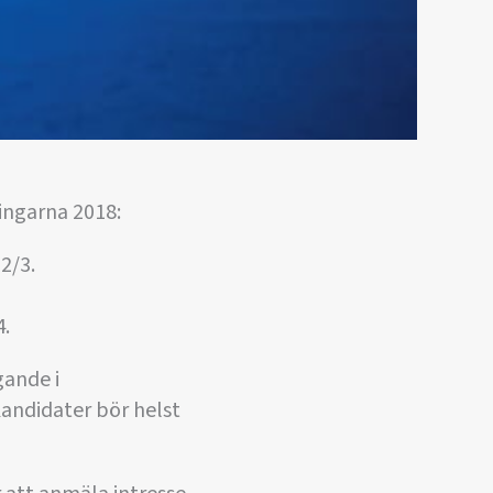
ingarna 2018:
2/3.
4.
gande i
Kandidater bör helst