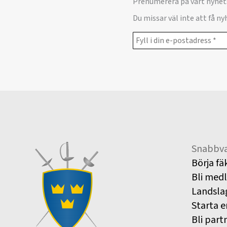
Prenumerera på vårt nyhet
Du missar väl inte att få n
Snabbva
Börja fä
Bli med
Landsla
Starta e
Bli part