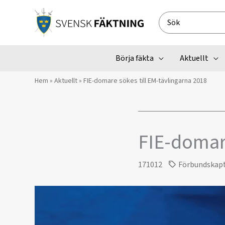
Hoppa
till
Search
innehåll
for:
Börja fäkta
Aktuellt
Hem
»
Aktuellt
»
FIE-domare sökes till EM-tävlingarna 2018
FIE-domare
171012
Förbundskap