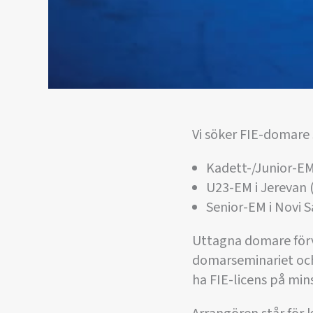
Vi söker FIE-domare
Kadett-/Junior-EM 
U23-EM i Jerevan 
Senior-EM i Novi S
Uttagna domare förv
domarseminariet och 
ha FIE-licens på min