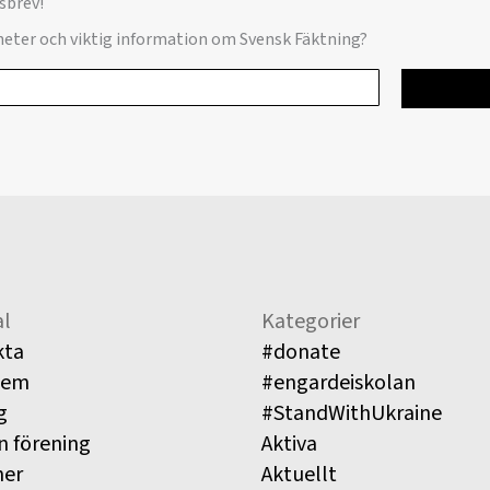
sbrev!
yheter och viktig information om Svensk Fäktning?
l
Kategorier
kta
#donate
lem
#engardeiskolan
g
#StandWithUkraine
n förening
Aktiva
ner
Aktuellt