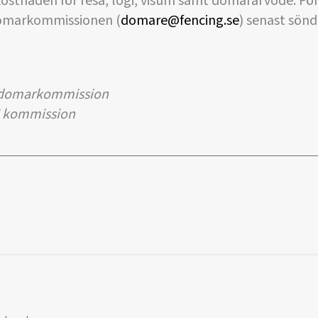
kostnaden för resa, logi, visum samt domararvode. För
 domarkommissionen (
domare@fencing.se
) senast sön
s domarkommission
I kommission