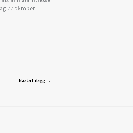
 att anmäla intresse
dag 22 oktober.
Nästa Inlägg
→