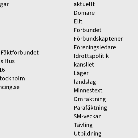
ngar
aktuellt
Domare
Elit
Förbundet
Förbundskaptener
Föreningsledare
 Fäktförbundet
Idrottspolitik
ns Hus
kansliet
16
Läger
Stockholm
landslag
ncing.se
Minnestext
Om fäktning
Parafäktning
SM-veckan
Tävling
Utbildning