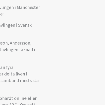
ävlingen i Manchester
e:
ävlingen i Svensk
ksson, Andersson,
 tävlingen räknad i
 än fyra
r delta även i
 i samband med sista
Ophardt online eller