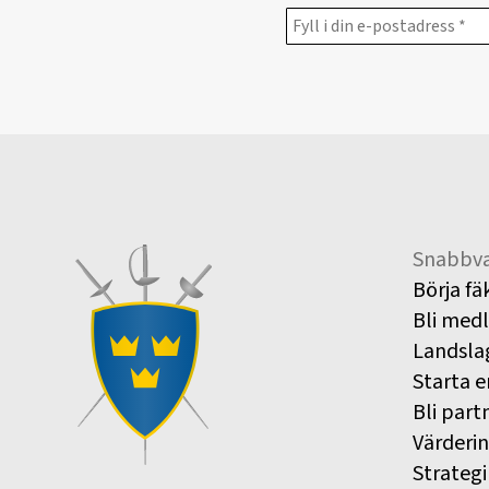
Snabbva
Börja fä
Bli med
Landsla
Starta e
Bli part
Värderi
Strategi