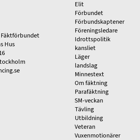
Elit
Förbundet
Förbundskaptener
Föreningsledare
 Fäktförbundet
Idrottspolitik
ns Hus
kansliet
16
Läger
Stockholm
landslag
ncing.se
Minnestext
Om fäktning
Parafäktning
SM-veckan
Tävling
Utbildning
Veteran
Vuxenmotionärer