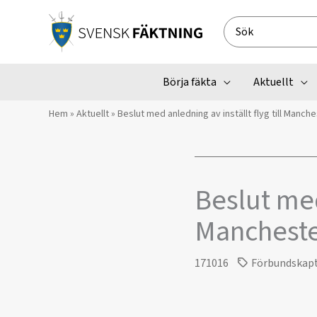
Hoppa
till
Search
innehåll
for:
Börja fäkta
Aktuellt
Hem
»
Aktuellt
»
​Beslut med anledning av inställt flyg till Manch
​Beslut med
Manchest
171016
Förbundskap