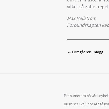
om den måste hantera
vilket så gäller rege
Max Hellström
Förbundskapten kad/
←
Föregående Inlägg
Prenumerera på vårt nyhet
Du missar väl inte att få n