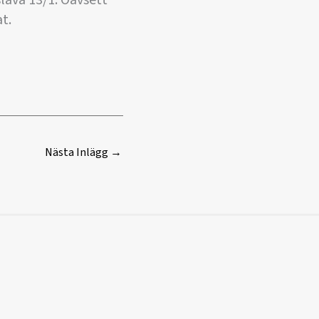
lava 13/1. Oavsett
at.
Nästa Inlägg
→