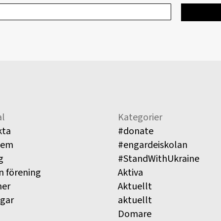
l
Kategorier
kta
#donate
lem
#engardeiskolan
g
#StandWithUkraine
n förening
Aktiva
ner
Aktuellt
ngar
aktuellt
Domare