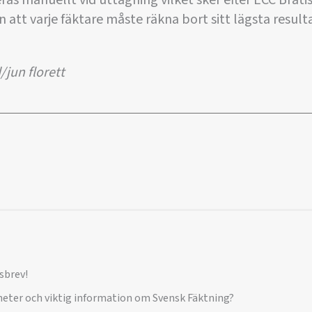
s manuellt vid uttagning vilket sker efter ECC Bratis
ln att varje fäktare måste räkna bort sitt lägsta result
jun florett
sbrev!
yheter och viktig information om Svensk Fäktning?