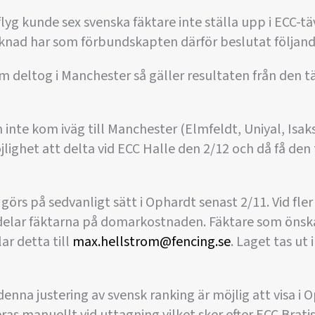
 flyg kunde sex svenska fäktare inte ställa upp i ECC-t
knad har som förbundskapten därför beslutat följand
om deltog i Manchester så gäller resultaten från den t
m inte kom iväg till Manchester (Elmfeldt, Uniyal, Isa
jlighet att delta vid ECC Halle den 2/12 och då få den
 görs på sedvanligt sätt i Ophardt senast 2/11. Vid fler
delar fäktarna på domarkostnaden. Fäktare som önska
r detta till
max.hellstrom@fencing.se
. Laget tas ut
enna justering av svensk ranking är möjlig att visa i 