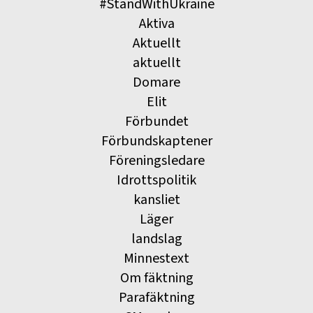
#StandWithUkraine
Aktiva
Aktuellt
aktuellt
Domare
Elit
Förbundet
Förbundskaptener
Föreningsledare
Idrottspolitik
kansliet
Läger
landslag
Minnestext
Om fäktning
Parafäktning