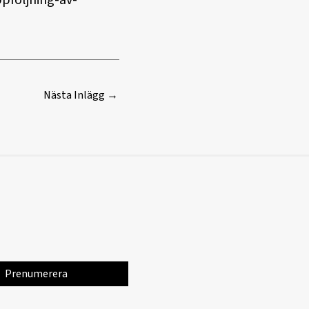
pfoljning-av-
Nästa Inlägg
→