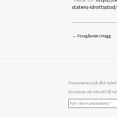
*Källa: CIF
https://c
statens-idrottsstod
←
Föregående Inlägg
Prenumerera på vårt nyhet
Du missar väl inte att få n