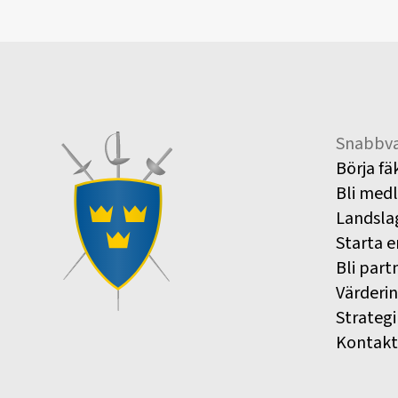
Snabbva
Börja fä
Bli med
Landsla
Starta e
Bli part
Värderi
Strategi
Kontakt