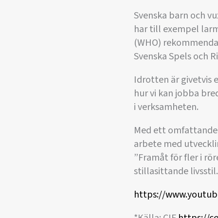
Svenska barn och vuxn
har till exempel lar
(WHO) rekommendation
Svenska Spels och Rik
Idrotten är givetvis e
hur vi kan jobba bred
i verksamheten.
Med ett omfattande t
arbete med utvecklin
”Framåt för fler i r
stillasittande livsstil.
https://www.youtu