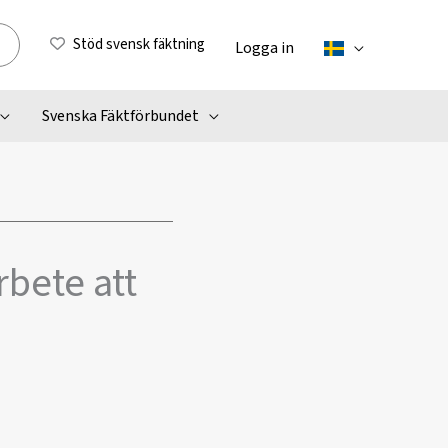
Stöd svensk fäktning
Logga in
Svenska Fäktförbundet
rbete att