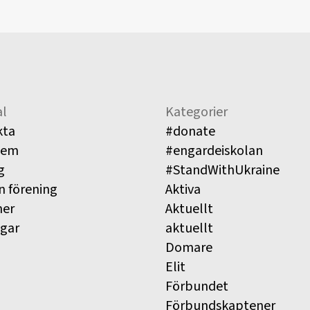
l
Kategorier
kta
#donate
lem
#engardeiskolan
g
#StandWithUkraine
n förening
Aktiva
ner
Aktuellt
ngar
aktuellt
Domare
Elit
Förbundet
Förbundskaptener