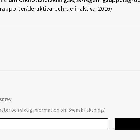
entrumforidrottsforskning.se/sv/regeringsuppdrag-up
/rapporter/de-aktiva-och-de-inaktiva-2016/
sbrev!
yheter och viktig information om Svensk Fäktning?