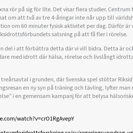
a rör på sig för lite. Det visar flera studier. Centrum 
mat om att två av tre 4-åringar inte når upp till värld
 om 60 minuter fysisk aktivitet per dag. Därför är 
sidrottsförbundets satsning på att få fler i rörelse.
n del i att förbättra detta där vi vill bidra. Detta är ock
are med idrott där hälsa, rörelse och livslångt idrott
reårsavtal i grunden, där Svenska spel stöttar Riksi
gsresan en ny syn på träning och tävling, lyfter man
örelse” i en gemensam kampanj för att belysa hälsoris
be.com/watch?v=crO1RgAvepY