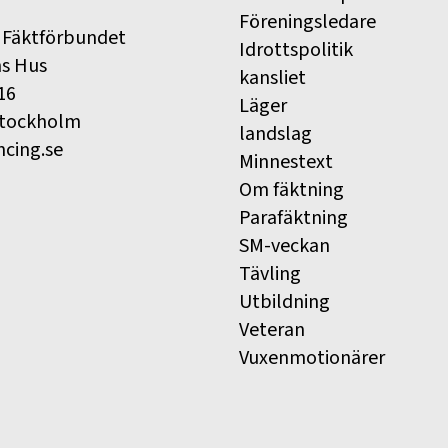
Föreningsledare
 Fäktförbundet
Idrottspolitik
ns Hus
kansliet
16
Läger
Stockholm
landslag
ncing.se
Minnestext
Om fäktning
Parafäktning
SM-veckan
Tävling
Utbildning
Veteran
Vuxenmotionärer