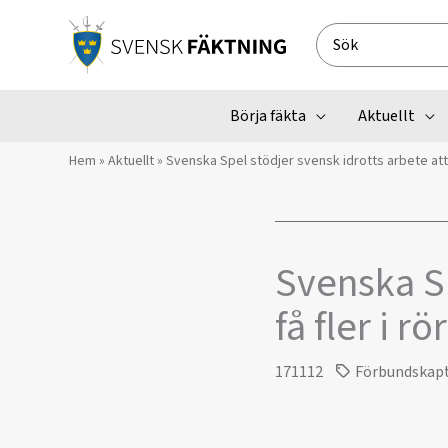
Hoppa
till
Search
innehåll
for:
Börja fäkta
Aktuellt
Hem
»
Aktuellt
»
Svenska Spel stödjer svensk idrotts arbete att f
Svenska Sp
få fler i rö
171112
Förbundskap