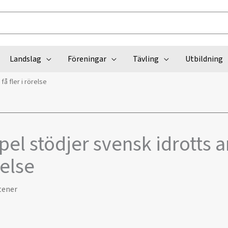
Landslag
Föreningar
Tävling
Utbildning
å fler i rörelse
el stödjer svensk idrotts a
relse
tener