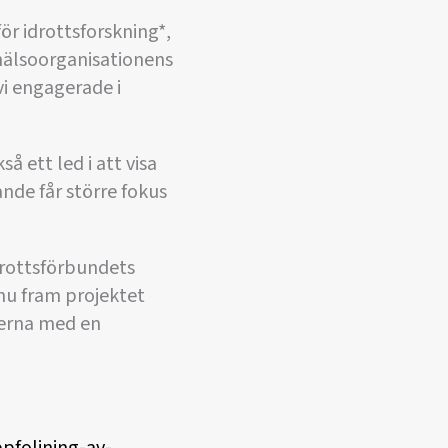
för idrottsforskning*,
shälsoorganisationens
vi engagerade i
så ett led i att visa
ande får större fokus
drottsförbundets
 nu fram projektet
kerna med en