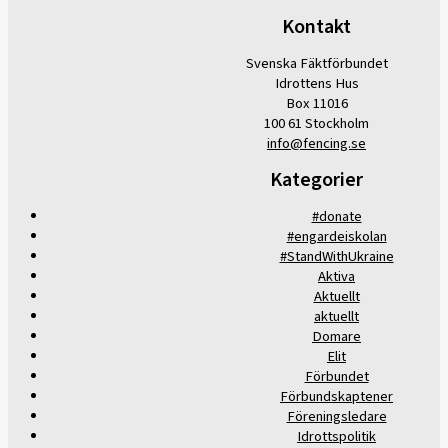
Kontakt
Svenska Fäktförbundet
Idrottens Hus
Box 11016
100 61 Stockholm
info@fencing.se
Kategorier
#donate
#engardeiskolan
#StandWithUkraine
Aktiva
Aktuellt
aktuellt
Domare
Elit
Förbundet
Förbundskaptener
Föreningsledare
Idrottspolitik