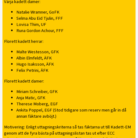
Värja kadett damer:
Natalie Wramner, GoFK
Selma Abu Eid Tjulin, FFF
Lovisa Thim, UF
Runa Gordon Achour, FFF
Florett kadett herrar:
Malte Westesson, GFK
Albin Elmfeldt, ÄFK
Hugo Isaksson, ÄFK
Felix Petrini, ÄFK
Florett kadett damer:
Miriam Schreiber, GFK
Anja Matic, GFK
Therese Moberg, EGF
Ankita Poppel, EGF (Stod tidigare som reserv men går in då
annan fäktare avböjt.)
Motivering: Enligt uttagningskriterna så tas fäktarna ut till Kadett-EM
genom att de fyra bästa på uttagningslistan tas ut efter ECC