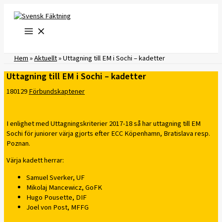
Hoppa
till
innehåll
Hem
»
Aktuellt
»
Uttagning till EM i Sochi – kadetter
Uttagning till EM i Sochi – kadetter
180129
Förbundskaptener
I enlighet med Uttagningskriterier 2017-18 så har uttagning till EM
Sochi för juniorer värja gjorts efter ECC Köpenhamn, Bratislava resp.
Poznan.
Värja kadett herrar:
Samuel Sverker, UF
Mikolaj Mancewicz, GoFK
Hugo Pousette, DIF
Joel von Post, MFFG