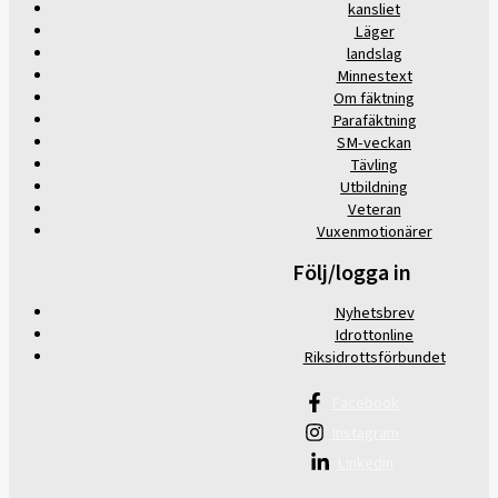
kansliet
Läger
landslag
Minnestext
Om fäktning
Parafäktning
SM-veckan
Tävling
Utbildning
Veteran
Vuxenmotionärer
Följ/logga in
Nyhetsbrev
Idrottonline
Riksidrottsförbundet
Facebook
Instagram
Linkedin