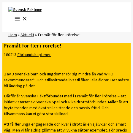
Hoppa
till
innehåll
Hem
»
Aktuellt
»
Framåt för fler i rörelse!
Framåt för fler i rörelse!
180213
Förbundskaptener
2 av 3 svenska barn och ungdomar rör sig mindre än vad WHO
rekommenderar*. Och stillasittande livsstil ökar i alla åldrar. Det måste
bli ändring på det.
Därför är Svenska Fäktförbundet med i Framåt för fler i rörelse – ett
initiativ startat av Svenska Spel och Riksidrottsförbundet. Målet är att
bryta trenden med ökat stillasittande och passiv fritid. Och
tillsammans kan vi göra stor skillnad.
Att få fler unga engagerade och kvar i idrott är en självklar och smart
väg. Men vi får aldrig glömma att vi vuxna sätter exemplet. För precis