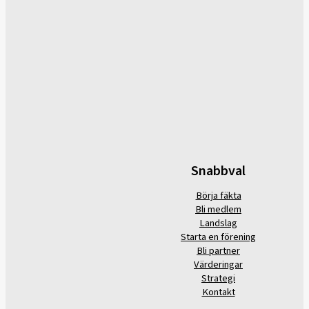
Snabbval
Börja fäkta
Bli medlem
Landslag
Starta en förening
Bli partner
Värderingar
Strategi
Kontakt