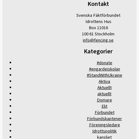
Kontakt
Svenska Fäktförbundet
Idrottens Hus
Box 11016
100 61 Stockholm
info@fencing.se
Kategorier
#donate
#engardeiskolan
#StandWithUkraine
Aktiva
Aktuellt
aktuellt
Domare
Elit
Förbundet
Förbundskaptener
Föreningsledare
Idrottspolitik
kansliet