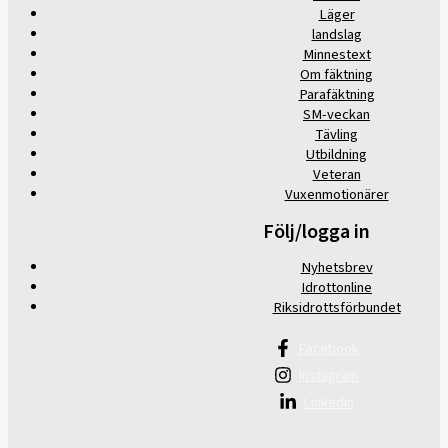
Läger
landslag
Minnestext
Om fäktning
Parafäktning
SM-veckan
Tävling
Utbildning
Veteran
Vuxenmotionärer
Följ/logga in
Nyhetsbrev
Idrottonline
Riksidrottsförbundet
Facebook
Instagram
Linkedin