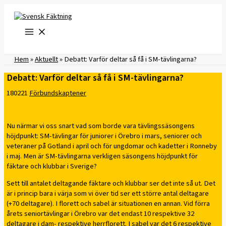
Hoppa
till
innehåll
Hem
»
Aktuellt
»
​Debatt: Varför deltar så få i SM-tävlingarna?
​Debatt: Varför deltar så få i SM-tävlingarna?
180221
Förbundskaptener
Nu närmar vi oss snart vad som borde vara tävlingssäsongens
höjdpunkt: SM-tävlingar för juniorer i Örebro i mars, seniorer och
veteraner på Gotland i april och för ungdomar och kadetter i Ronneby
i maj. Men är SM-tävlingarna verkligen säsongens höjdpunkt för
fäktare och klubbar i Sverige?
Sett till antalet deltagande fäktare och klubbar ser det inte så ut. Det
är i princip bara i värja som vi över tid ser ett större antal deltagare
(+70 deltagare). I florett och sabel är situationen en annan. Vid förra
årets seniortävlingar i Örebro var det endast 10 respektive 32
deltagare i dam- respektive herrflorett. I sabel var det 6 respektive