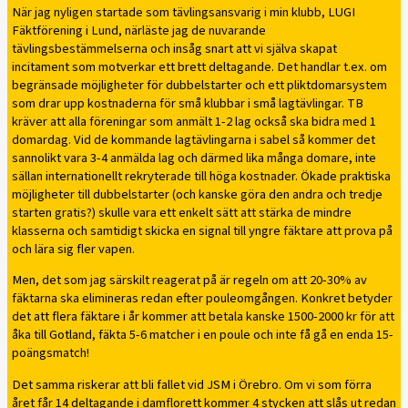
När jag nyligen startade som tävlingsansvarig i min klubb, LUGI
Fäktförening i Lund, närläste jag de nuvarande
tävlingsbestämmelserna och insåg snart att vi själva skapat
incitament som motverkar ett brett deltagande. Det handlar t.ex. om
begränsade möjligheter för dubbelstarter och ett pliktdomarsystem
som drar upp kostnaderna för små klubbar i små lagtävlingar. TB
kräver att alla föreningar som anmält 1-2 lag också ska bidra med 1
domardag. Vid de kommande lagtävlingarna i sabel så kommer det
sannolikt vara 3-4 anmälda lag och därmed lika många domare, inte
sällan internationellt rekryterade till höga kostnader. Ökade praktiska
möjligheter till dubbelstarter (och kanske göra den andra och tredje
starten gratis?) skulle vara ett enkelt sätt att stärka de mindre
klasserna och samtidigt skicka en signal till yngre fäktare att prova på
och lära sig fler vapen.
Men, det som jag särskilt reagerat på är regeln om att 20-30% av
fäktarna ska elimineras redan efter pouleomgången. Konkret betyder
det att flera fäktare i år kommer att betala kanske 1500-2000 kr för att
åka till Gotland, fäkta 5-6 matcher i en poule och inte få gå en enda 15-
poängsmatch!
Det samma riskerar att bli fallet vid JSM i Örebro. Om vi som förra
året får 14 deltagande i damflorett kommer 4 stycken att slås ut redan