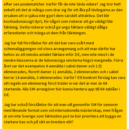
efter sex poulematcher. Varför får de inte tävla vidare? Jag tror helt
enkelt att det är många som drar sig för att åka på tävlingarna av den
orsaken att vi själva inte gjort dem särskilt attraktiva. Det blir
kostnadsmässigt dyrt, för något som riskerar att ge väldigt lite
fäktning. Detta riskerar också ge unga fäktare väldigt dåliga
erfarenheter och tränga ut dem från fäktningen.
Jag har full förståelse för att det kan vara svårt med
schemaläggningen vid stora arrangemang och att man därför har
behov av att minska antalet fäktare inför DE, men inte minst i de
mindre klasserna är de tidsmässiga vinsterna högst marginella. Förra
året var det exempelvis 6 anmälda i sabel damer och 1 (!)
eliminerades, florett damer 11 anmälda, 2 eliminerades och i sabel
herrar 14 anmälda, 3 eliminerades. Varför? Ett konkret förslag kan vara
att regeln om eliminering först träder in när det är mer än 64
startande. Alla SM-arrangörer bör kunna hantera upp till 64-tablåer i
DE.
Jag har också förståelse för att man vill genomför SM för seniorer
med liknande format som vid internationella mästerskap, men frågan
är om inte Sverige som fäktnation just nu bör prioritera att bygga en
starkare bas och på sikt en bredare elit?