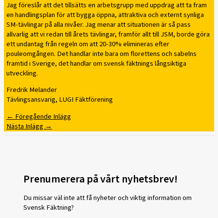
Jag föreslår att det tillsätts en arbetsgrupp med uppdrag att ta fram
en handlingsplan för att bygga öppna, attraktiva och externt synliga
SM-tävlingar på alla nivåer. Jag menar att situationen är så pass
allvarlig att vi redan till årets tävlingar, framför allt till JSM, borde göra
ett undantag från regeln om att 20-30% elimineras efter
pouleomgången. Det handlar inte bara om florettens och sabelns
framtid i Sverige, det handlar om svensk fäktnings långsiktiga
utveckling.
Fredrik Melander
Tävlingsansvarig, LUGI Fäktförening
←
Föregående Inlägg
Nästa Inlägg
→
Prenumerera på vårt nyhetsbrev!
Du missar väl inte att få nyheter och viktig information om
Svensk Fäktning?