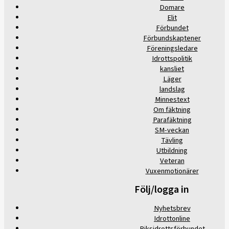
Domare
Elit
Förbundet
Förbundskaptener
Föreningsledare
Idrottspolitik
kansliet
Läger
landslag
Minnestext
Om fäktning
Parafäktning
SM-veckan
Tävling
Utbildning
Veteran
Vuxenmotionärer
Följ/logga in
Nyhetsbrev
Idrottonline
Riksidrottsförbundet