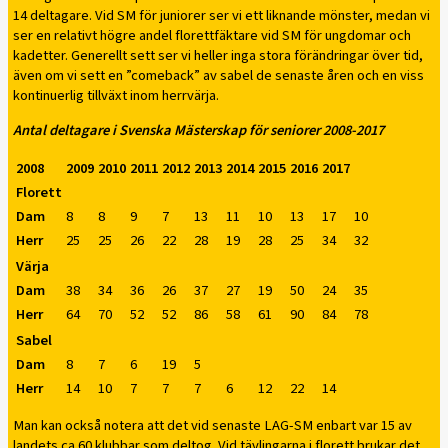
14 deltagare. Vid SM för juniorer ser vi ett liknande mönster, medan vi
ser en relativt högre andel florettfäktare vid SM för ungdomar och
kadetter. Generellt sett ser vi heller inga stora förändringar över tid,
även om vi sett en ”comeback” av sabel de senaste åren och en viss
kontinuerlig tillväxt inom herrvärja.
Antal deltagare i Svenska Mästerskap för seniorer 2008-2017
2008
2009
2010
2011
2012
2013
2014
2015
2016
2017
Florett
Dam
8
8
9
7
13
11
10
13
17
10
Herr
25
25
26
22
28
19
28
25
34
32
Värja
Dam
38
34
36
26
37
27
19
50
24
35
Herr
64
70
52
52
86
58
61
90
84
78
Sabel
Dam
8
7
6
19
5
Herr
14
10
7
7
7
6
12
22
14
Man kan också notera att det vid senaste LAG-SM enbart var 15 av
landets ca 60 klubbar som deltog. Vid tävlingarna i florett brukar det