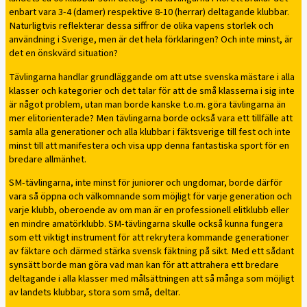
enbart vara 3-4 (damer) respektive 8-10 (herrar) deltagande klubbar.
Naturligtvis reflekterar dessa siffror de olika vapens storlek och
användning i Sverige, men är det hela förklaringen? Och inte minst, är
det en önskvärd situation?
Tävlingarna handlar grundläggande om att utse svenska mästare i alla
klasser och kategorier och det talar för att de små klasserna i sig inte
är något problem, utan man borde kanske t.o.m. göra tävlingarna än
mer elitorienterade? Men tävlingarna borde också vara ett tillfälle att
samla alla generationer och alla klubbar i fäktsverige till fest och inte
minst till att manifestera och visa upp denna fantastiska sport för en
bredare allmänhet.
SM-tävlingarna, inte minst för juniorer och ungdomar, borde därför
vara så öppna och välkomnande som möjligt för varje generation och
varje klubb, oberoende av om man är en professionell elitklubb eller
en mindre amatörklubb. SM-tävlingarna skulle också kunna fungera
som ett viktigt instrument för att rekrytera kommande generationer
av fäktare och därmed stärka svensk fäktning på sikt. Med ett sådant
synsätt borde man göra vad man kan för att attrahera ett bredare
deltagande i alla klasser med målsättningen att så många som möjligt
av landets klubbar, stora som små, deltar.