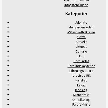
100 61 Stockholm
info@fencing.se
Kategorier
#donate
#engardeiskolan
#StandWithUkraine
Aktiva
Aktuellt
aktuellt
Domare
Elit
Förbundet
Förbundskaptener
Föreningsledare
Idrottspolitik
kansliet
Läger
landslag
Minnestext
Om fäktning
Parafäktning