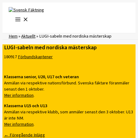
Hoppa
till
innehåll
Hem
»
Aktuellt
»
LUGI-sabeln med nordiska mästerskap
LUGI-sabeln med nordiska mästerskap
180917
Förbundskaptener
Klasserna senior, U20, U17 och veteran
Anmälan via respektive nationsförbund. Svenska fäktare föranmäler
senast den 1 oktober.
Mer information
.
Klasserna U15 och U13
Anmälan via respektive klubb, som anmäler senast den 3 oktober. U13
är inte NM.
Mer information
.
←
Föregående Inlägg