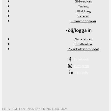
SM-veckan
Tävling
Utbildning
Veteran
Vuxenmotionärer
Följ/logga in
Nyhetsbrev
Idrottonline
Riksidrottsförbundet
Facebook
Instagram
Linkedin
COPYRIGHT SVENSK FÄKTNING 1904–2026