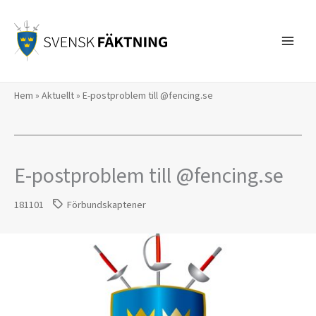
Hoppa
till
innehåll
Hem
»
Aktuellt
»
E-postproblem till @fencing.se
E-postproblem till @fencing.se
181101
Förbundskaptener