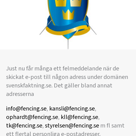
Just nu får många ett felmeddelande när de
skickat e-post till någon adress under domänen
svenskfaktning.se. Det gäller bland annat
adresserna
info@fencing.se
,
kansli@fencing.se
,
ophardt@fencing.se
,
kll@fencing.se
,
tk@fencing.se
,
styrelsen@fencing.se
m fl samt
ett flertal personliga e-postadresser.