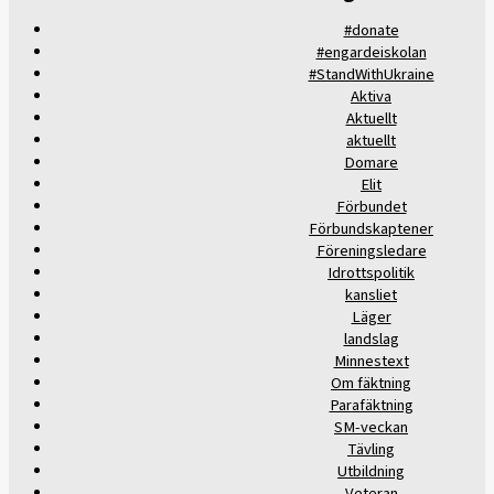
#donate
#engardeiskolan
#StandWithUkraine
Aktiva
Aktuellt
aktuellt
Domare
Elit
Förbundet
Förbundskaptener
Föreningsledare
Idrottspolitik
kansliet
Läger
landslag
Minnestext
Om fäktning
Parafäktning
SM-veckan
Tävling
Utbildning
Veteran