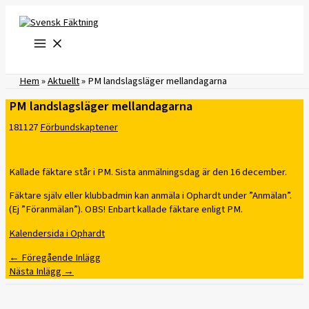
Hoppa
till
innehåll
Hem
»
Aktuellt
»
PM landslagsläger mellandagarna
PM landslagsläger mellandagarna
181127
Förbundskaptener
Kallade fäktare står i PM. Sista anmälningsdag är den 16 december.
Fäktare själv eller klubbadmin kan anmäla i Ophardt under ”Anmälan”.
(Ej ”Föranmälan”). OBS! Enbart kallade fäktare enligt PM.
Kalendersida i Ophardt
←
Föregående Inlägg
Nästa Inlägg
→