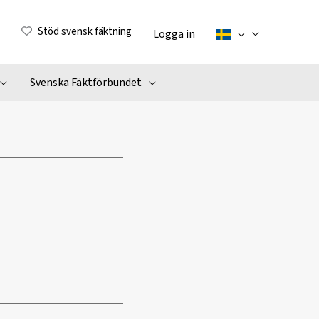
Stöd svensk fäktning
Logga in
Svenska Fäktförbundet