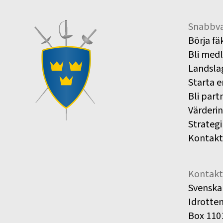
Snabbva
Börja fä
Bli med
Landsla
Starta e
Bli part
Värderi
Strategi
Kontakt
Kontakt
Svenska
Idrotte
Box 110