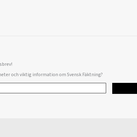
sbrev!
yheter och viktig information om Svensk Fäktning?