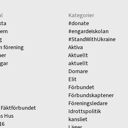
l
Kategorier
kta
#donate
lem
#engardeiskolan
g
#StandWithUkraine
n förening
Aktiva
ner
Aktuellt
ngar
aktuellt
Domare
Elit
Förbundet
Förbundskaptener
Föreningsledare
 Fäktförbundet
Idrottspolitik
ns Hus
kansliet
16
Läger