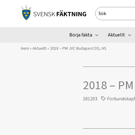
Hoppa
till
Search
innehåll
for:
Börja fäkta
Aktuellt
Hem
»
Aktuellt
»
2018 – PM JVC Budapest DS, HS
2018 – PM
181203
Förbundskap