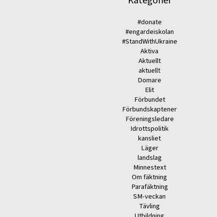
Kategorier
#donate
#engardeiskolan
#StandWithUkraine
Aktiva
Aktuellt
aktuellt
Domare
Elit
Förbundet
Förbundskaptener
Föreningsledare
Idrottspolitik
kansliet
Läger
landslag
Minnestext
Om fäktning
Parafäktning
SM-veckan
Tävling
Utbildning