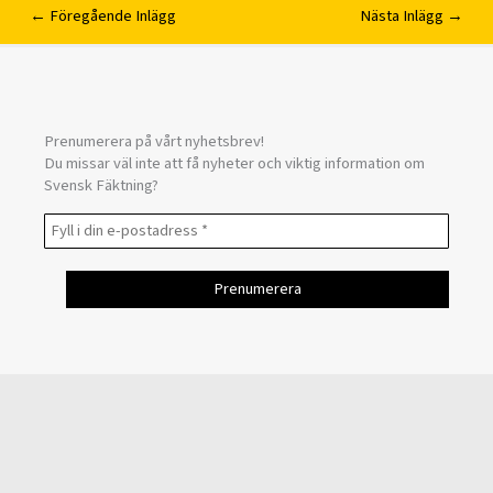
←
Föregående Inlägg
Nästa Inlägg
→
Prenumerera på vårt nyhetsbrev!
Du missar väl inte att få nyheter och viktig information om
Svensk Fäktning?