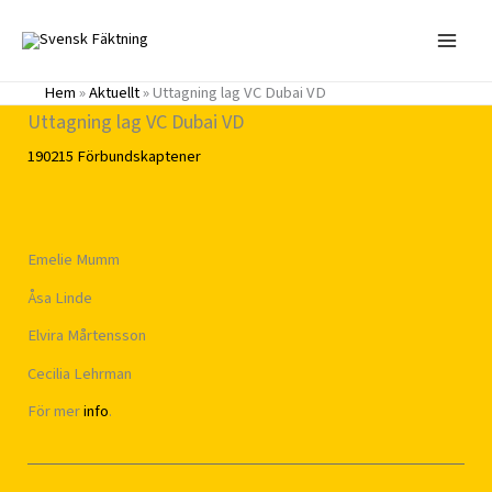
Hoppa
till
innehåll
Hem
»
Aktuellt
»
Uttagning lag VC Dubai VD
Uttagning lag VC Dubai VD
190215
Förbundskaptener
Emelie Mumm
Åsa Linde
Elvira Mårtensson
Cecilia Lehrman
För mer
info
.