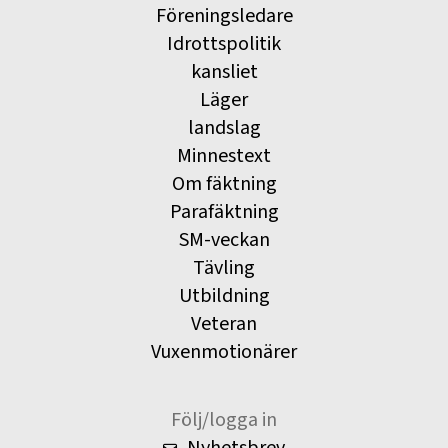
Föreningsledare
Idrottspolitik
kansliet
Läger
landslag
Minnestext
Om fäktning
Parafäktning
SM-veckan
Tävling
Utbildning
Veteran
Vuxenmotionärer
Följ/logga in
Nyhetsbrev