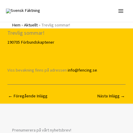
Hoppa
till
innehåll
Hem
»
Aktuellt
»
Trevlig sommar!
Trevlig sommar!
190705
Förbundskaptener
Viss bevakning finns på adressen
info@fencing.se
.
←
Föregående Inlägg
Nästa Inlägg
→
Prenumerera på vårt nyhetsbrev!