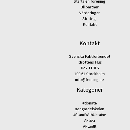
Starta en förening
Bli partner
Värderingar
Strategi
Kontakt
Kontakt
Svenska Fäktförbundet
Idrottens Hus
Box 11016
100 61 Stockholm
info@fencing.se
Kategorier
#donate
#engardeiskolan
#StandWithUkraine
Aktiva
Aktuellt