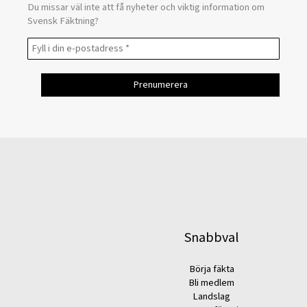
Du missar väl inte att få nyheter och viktig information om
Svensk Fäktning?
Snabbval
Börja fäkta
Bli medlem
Landslag