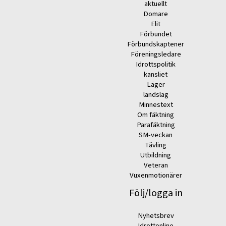
aktuellt
Domare
Elit
Förbundet
Förbundskaptener
Föreningsledare
Idrottspolitik
kansliet
Läger
landslag
Minnestext
Om fäktning
Parafäktning
SM-veckan
Tävling
Utbildning
Veteran
Vuxenmotionärer
Följ/logga in
Nyhetsbrev
Idrottonline