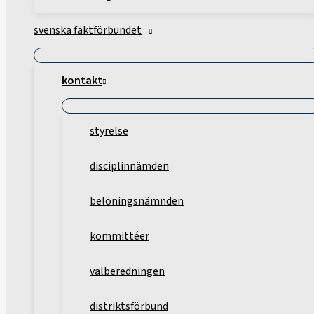
svenska fäktförbundet
kontakt
styrelse
disciplinnämden
belöningsnämnden
kommittéer
valberedningen
distriktsförbund