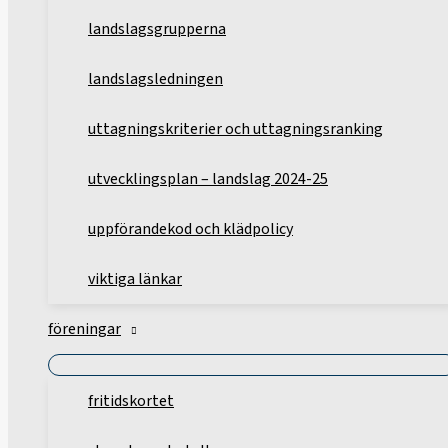
landslagsgrupperna
landslagsledningen
uttagningskriterier och uttagningsranking
utvecklingsplan – landslag 2024-25
uppförandekod och klädpolicy
viktiga länkar
föreningar
fritidskortet