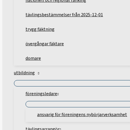
nationell och regional ranking
tävlingsbestämmelser från 2025-12-01
trygg fäktning
övergångar fäktare
domare
utbildning
föreningsledare
ansvarig för föreningens nybörjarverksamhet
tävlingsarrangör