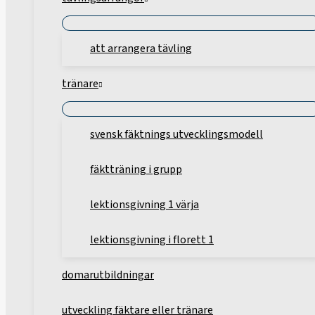
att arrangera tävling
tränare
svensk fäktnings utvecklingsmodell
fäktträning i grupp
lektionsgivning 1 värja
lektionsgivning i florett 1
domarutbildningar
utveckling fäktare eller tränare