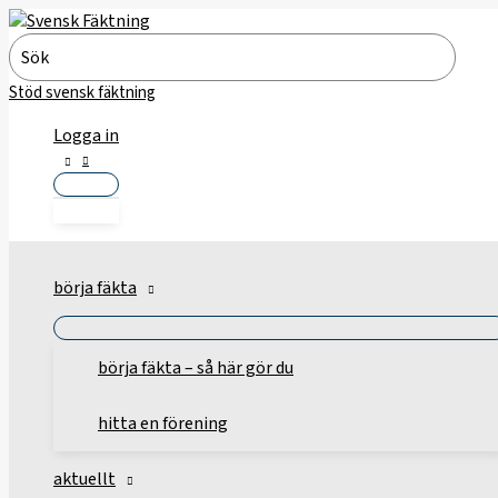
Hoppa
till
Search
innehåll
for:
Stöd svensk fäktning
Logga in
börja fäkta
börja fäkta – så här gör du
hitta en förening
aktuellt