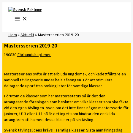
Hoppa
till
innehåll
Hem
»
Aktuellt
»
Mastersserien 2019-20
Mastersserien 2019-20
190830
Förbundskaptener
Mastersseriens syfte är att erbjuda ungdoms-, och kadettfäktare en
nationell tävlingsserie under hela säsongen. För att stimulera
deltagande upprättas rankinglistor för samtliga klasser.
Förutom de klasser som har mastersstatus så är det den
arrangerande föreningen som beslutar om vilka klasser som ska fäkta
vid den egna tävlingen. Även om det inte finns någon mastersserie för
juniorer, U13 eller U11 så är det inget som hindrar den enskilda
arrangören att ha med dessa klasser på sin tävling.
Svensk tävlingslicens krävs i samtliga klasser. Sista anmälningsdag