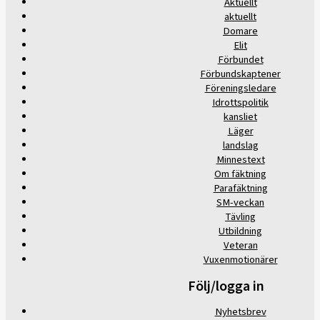
Aktuellt
aktuellt
Domare
Elit
Förbundet
Förbundskaptener
Föreningsledare
Idrottspolitik
kansliet
Läger
landslag
Minnestext
Om fäktning
Parafäktning
SM-veckan
Tävling
Utbildning
Veteran
Vuxenmotionärer
Följ/logga in
Nyhetsbrev