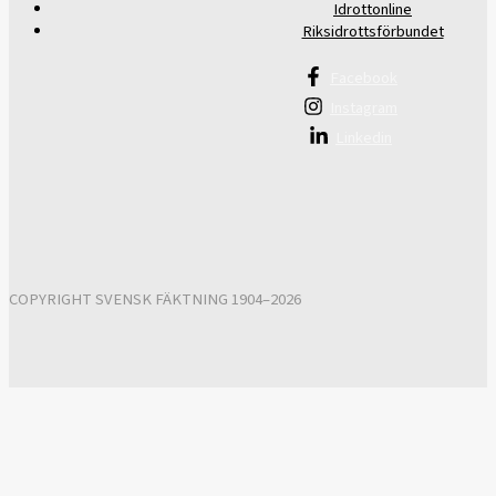
Idrottonline
Riksidrottsförbundet
Facebook
Instagram
Linkedin
COPYRIGHT SVENSK FÄKTNING 1904–2026