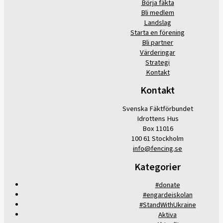
Börja fäkta
Bli medlem
Landslag
Starta en förening
Bli partner
Värderingar
Strategi
Kontakt
Kontakt
Svenska Fäktförbundet
Idrottens Hus
Box 11016
100 61 Stockholm
info@fencing.se
Kategorier
#donate
#engardeiskolan
#StandWithUkraine
Aktiva