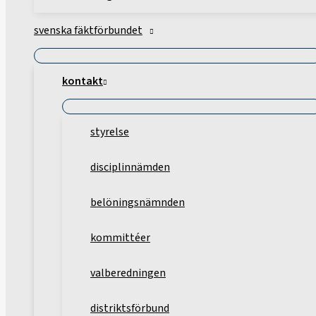
svenska fäktförbundet
kontakt
styrelse
disciplinnämden
belöningsnämnden
kommittéer
valberedningen
distriktsförbund