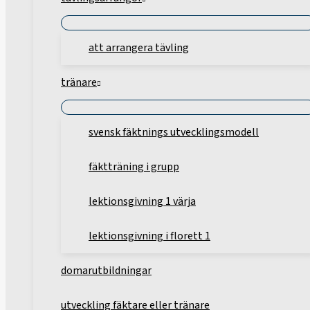
att arrangera tävling
tränare
svensk fäktnings utvecklingsmodell
fäktträning i grupp
lektionsgivning 1 värja
lektionsgivning i florett 1
domarutbildningar
utveckling fäktare eller tränare