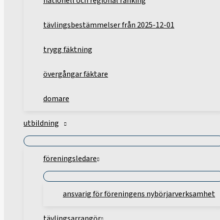
nationell och regional ranking
tävlingsbestämmelser från 2025-12-01
trygg fäktning
övergångar fäktare
domare
utbildning
föreningsledare
ansvarig för föreningens nybörjarverksamhet
tävlingsarrangör