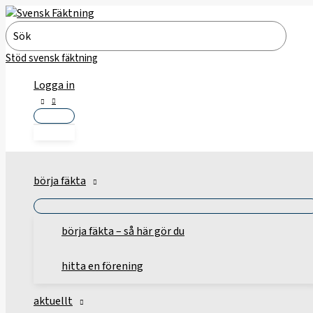
Hoppa
till
Search
innehåll
for:
Stöd svensk fäktning
Logga in
börja fäkta
börja fäkta – så här gör du
hitta en förening
aktuellt