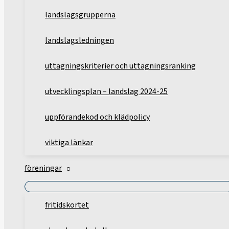
landslagsgrupperna
landslagsledningen
uttagningskriterier och uttagningsranking
utvecklingsplan – landslag 2024-25
uppförandekod och klädpolicy
viktiga länkar
föreningar
fritidskortet